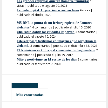
13
Las grandes empresas quieren llamarse feministas
vistas
|
publicado el agosto 20, 2021
9 vistas
|
La trata digital. Exposición sexual en línea
publicado el abril 5, 2022
365 DNI, la punta de un iceberg repleto de “amores
4 comentarios
|
publicado el julio 15, 2020
violentos”
3 comentarios
|
Una radio donde los cuidados importan
publicado el agosto 19, 2024
Estereotipos y facilismos en imágenes que perpetúan la
3 comentarios
|
publicado el diciembre 13, 2023
violencia
2
El feminismo en Cuba y el conocimiento fragmentado
comentarios
|
publicado el julio 19, 2012
2 comentarios
|
Mito y postivismo en El rostro de los días
publicado el septiembre 7, 2020
Más leídas
Más comentadas