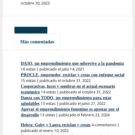
octubre 30, 2023
Más leídas
Más comentadas
DAJO, un emprendimiento que sobrevive a la pandemia
16 vistas
|
publicado el julio 14, 2021
PROCLE, emprender, reciclar y crear con enfoque social
15 vistas
|
publicado el octubre 31, 2022
Cooperativas, luces y sombras en el actual escenario
14 vistas
|
publicado el octubre 31, 2022
económico
Danza con TODO, un emprendimiento para estar
13 vistas
|
publicado el junio 27, 2022
saludables
Apoyar el emprendimiento femenino es apostar por el
13 vistas
|
publicado el febrero 23, 2026
desarrollo
4 comentarios
|
Hebra: Gaby y Laura reciclan y crean
publicado el enero 10, 2022