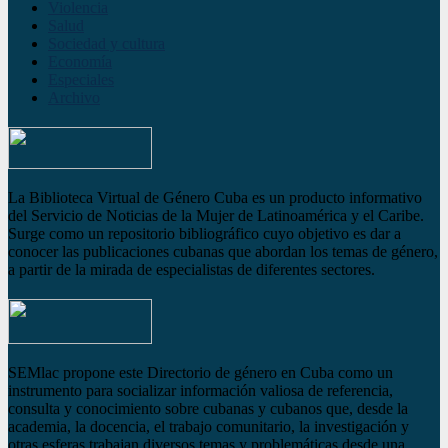
Violencia
Salud
Sociedad y cultura
Economía
Especiales
Archivo
La Biblioteca Virtual de Género Cuba es un producto informativo
del Servicio de Noticias de la Mujer de Latinoamérica y el Caribe.
Surge como un repositorio bibliográfico cuyo objetivo es dar a
conocer las publicaciones cubanas que abordan los temas de género,
a partir de la mirada de especialistas de diferentes sectores.
SEMlac propone este Directorio de género en Cuba como un
instrumento para socializar información valiosa de referencia,
consulta y conocimiento sobre cubanas y cubanos que, desde la
academia, la docencia, el trabajo comunitario, la investigación y
otras esferas trabajan diversos temas y problemáticas desde una