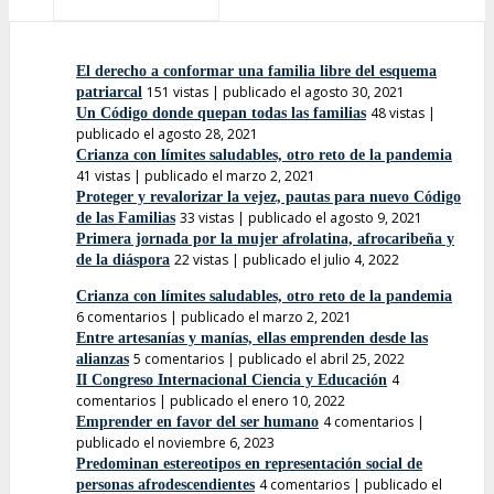
El derecho a conformar una familia libre del esquema
151 vistas
|
publicado el agosto 30, 2021
patriarcal
48 vistas
|
Un Código donde quepan todas las familias
publicado el agosto 28, 2021
Crianza con límites saludables, otro reto de la pandemia
41 vistas
|
publicado el marzo 2, 2021
Proteger y revalorizar la vejez, pautas para nuevo Código
33 vistas
|
publicado el agosto 9, 2021
de las Familias
Primera jornada por la mujer afrolatina, afrocaribeña y
22 vistas
|
publicado el julio 4, 2022
de la diáspora
Crianza con límites saludables, otro reto de la pandemia
6 comentarios
|
publicado el marzo 2, 2021
Entre artesanías y manías, ellas emprenden desde las
5 comentarios
|
publicado el abril 25, 2022
alianzas
4
II Congreso Internacional Ciencia y Educación
comentarios
|
publicado el enero 10, 2022
4 comentarios
|
Emprender en favor del ser humano
publicado el noviembre 6, 2023
Predominan estereotipos en representación social de
4 comentarios
|
publicado el
personas afrodescendientes