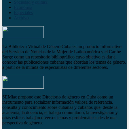
Sociedad y cultura
Economía
Especiales
Archivo
La Biblioteca Virtual de Género Cuba es un producto informativo
del Servicio de Noticias de la Mujer de Latinoamérica y el Caribe.
Surge como un repositorio bibliográfico cuyo objetivo es dar a
conocer las publicaciones cubanas que abordan los temas de género,
a partir de la mirada de especialistas de diferentes sectores.
SEMlac propone este Directorio de género en Cuba como un
instrumento para socializar información valiosa de referencia,
consulta y conocimiento sobre cubanas y cubanos que, desde la
academia, la docencia, el trabajo comunitario, la investigación y
otras esferas trabajan diversos temas y problemáticas desde una
perspectiva de género.