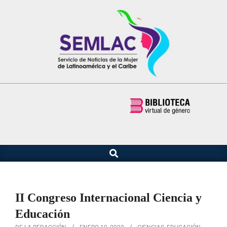
Saltar
al
contenido
Buscar
Menú
de
navegación
principal
II Congreso Internacional Ciencia y
Educación