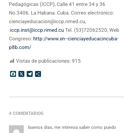
Pedagógicas (ICCP), Calle 41 entre 34 y 36
No.3406. La Habana. Cuba. Correo electrónico:
cienciayeducacion@iccp.rimed.cu,
iccp.inst@iccp.rimed.cu
Tel. (53)72062520, Web
Congreso:
http://www.xn--cienciayeducacincuba-
p8b.com/
Vistas de publicaciones:
915
Facebook
X
Telegram
Compartir
2022-
01-
4 COMENTARIOS
10
buenos dias, me interesa saber como puedo