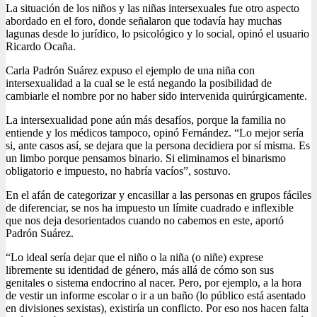
La situación de los niños y las niñas intersexuales fue otro aspecto
abordado en el foro, donde señalaron que todavía hay muchas
lagunas desde lo jurídico, lo psicológico y lo social, opinó el usuario
Ricardo Ocaña.
Carla Padrón Suárez expuso el ejemplo de una niña con
intersexualidad a la cual se le está negando la posibilidad de
cambiarle el nombre por no haber sido intervenida quirúrgicamente.
La intersexualidad pone aún más desafíos, porque la familia no
entiende y los médicos tampoco, opinó Fernández. “Lo mejor sería
si, ante casos así, se dejara que la persona decidiera por sí misma. Es
un limbo porque pensamos binario. Si eliminamos el binarismo
obligatorio e impuesto, no habría vacíos”, sostuvo.
En el afán de categorizar y encasillar a las personas en grupos fáciles
de diferenciar, se nos ha impuesto un límite cuadrado e inflexible
que nos deja desorientados cuando no cabemos en este, aportó
Padrón Suárez.
“Lo ideal sería dejar que el niño o la niña (o niñe) exprese
libremente su identidad de género, más allá de cómo son sus
genitales o sistema endocrino al nacer. Pero, por ejemplo, a la hora
de vestir un informe escolar o ir a un baño (lo público está asentado
en divisiones sexistas), existiría un conflicto. Por eso nos hacen falta