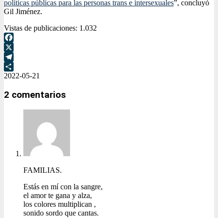
políticas públicas para las personas trans e intersexuales
”, concluyó
Gil Jiménez.
Vistas de publicaciones:
1.032
Facebook
X
Telegram
2022-05-21
Compartir
2 comentarios
FAMILIAS.
Estás en mí con la sangre,
el amor te gana y alza,
los colores multiplican ,
sonido sordo que cantas.