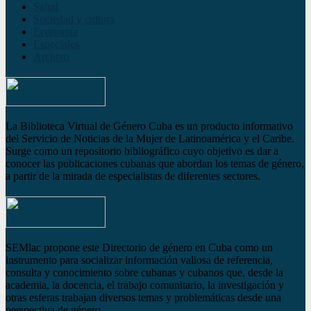
Salud
Sociedad y cultura
Economía
Especiales
Archivo
La Biblioteca Virtual de Género Cuba es un producto informativo
del Servicio de Noticias de la Mujer de Latinoamérica y el Caribe.
Surge como un repositorio bibliográfico cuyo objetivo es dar a
conocer las publicaciones cubanas que abordan los temas de género,
a partir de la mirada de especialistas de diferentes sectores.
SEMlac propone este Directorio de género en Cuba como un
instrumento para socializar información valiosa de referencia,
consulta y conocimiento sobre cubanas y cubanos que, desde la
academia, la docencia, el trabajo comunitario, la investigación y
otras esferas trabajan diversos temas y problemáticas desde una
perspectiva de género.