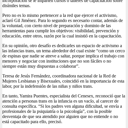
incorporación se le imparten cursos o talleres de capacitación sobre
disímiles temas.
Pero no es lo mismo pertenecer a la red que ejercer el activismo,
aclaró Gil Jiménez. Para lo segundo es necesario contar, además de
la voluntad, con cierto nivel de preparación y dominio de las
herramientas para cumplir los objetivos: visibilidad, prevención y
educación, entre otros, razón por la cual insistió en la capacitación.
En su opinión, otro desafío es dedicarles un espacio de activismo a
las infancias trans, un tema alrededor del cual existe “como un cerco
de espinas que nadie se atreve a saltar, porque implica el trabajo con
menores y negociar con instituciones que no son fáciles o no
siempre están muy dispuestas a colaborar”.
Teresa de Jesús Fernández, coordinadora nacional de la Red de
Mujeres Lesbianas y Bisexuales, coincidió en la importancia de esta
labor, por la indefensión de las niñas y niños trans.
En tanto, Yamira Puentes, especialista del Cenesex, reconoció que la
atención a personas trans en la infancia es un vacío, al carecer de
consulta específica. “Si los padres ven alguna dificultad, se envía a
profesionales de la psiquiatría o la psicología”, con la posible
desventaja de que sea atendido por alguien que no entiende o no
está capacitado para ello, precisó.