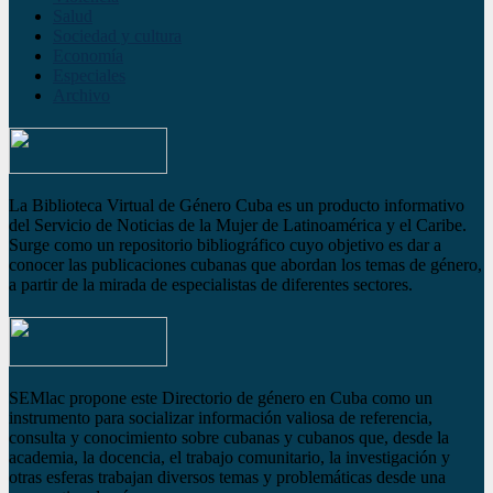
Salud
Sociedad y cultura
Economía
Especiales
Archivo
La Biblioteca Virtual de Género Cuba es un producto informativo
del Servicio de Noticias de la Mujer de Latinoamérica y el Caribe.
Surge como un repositorio bibliográfico cuyo objetivo es dar a
conocer las publicaciones cubanas que abordan los temas de género,
a partir de la mirada de especialistas de diferentes sectores.
SEMlac propone este Directorio de género en Cuba como un
instrumento para socializar información valiosa de referencia,
consulta y conocimiento sobre cubanas y cubanos que, desde la
academia, la docencia, el trabajo comunitario, la investigación y
otras esferas trabajan diversos temas y problemáticas desde una