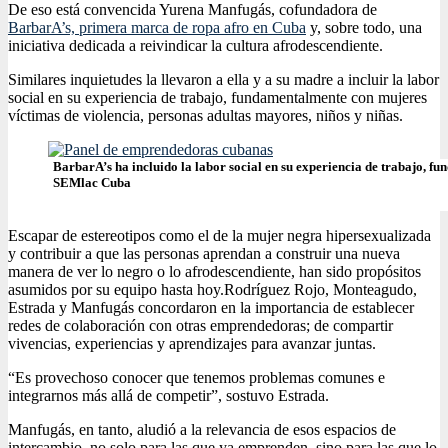
De eso está convencida Yurena Manfugás, cofundadora de
BarbarA’s, primera marca de ropa afro en Cuba
y, sobre todo, una
iniciativa dedicada a reivindicar la cultura afrodescendiente.
Similares inquietudes la llevaron a ella y a su madre a incluir la labor
social en su experiencia de trabajo, fundamentalmente con mujeres
víctimas de violencia, personas adultas mayores, niños y niñas.
BarbarA’s ha incluido la labor social en su experiencia de trabajo, f
SEMlac Cuba
Escapar de estereotipos como el de la mujer negra hipersexualizada
y contribuir a que las personas aprendan a construir una nueva
manera de ver lo negro o lo afrodescendiente, han sido propósitos
asumidos por su equipo hasta hoy.
Rodríguez Rojo, Monteagudo,
Estrada y Manfugás concordaron en la importancia de establecer
redes de colaboración con otras emprendedoras; de compartir
vivencias, experiencias y aprendizajes para avanzar juntas.
“Es provechoso conocer que tenemos problemas comunes e
integrarnos más allá de competir”, sostuvo Estrada.
Manfugás, en tanto, aludió a la relevancia de esos espacios de
intercambio, no solo para las que ya emprenden, sino para las que lo