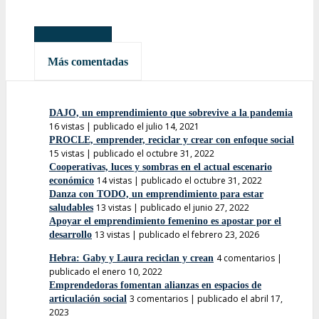
Más leídas
Más comentadas
DAJO, un emprendimiento que sobrevive a la pandemia
16 vistas
|
publicado el julio 14, 2021
PROCLE, emprender, reciclar y crear con enfoque social
15 vistas
|
publicado el octubre 31, 2022
Cooperativas, luces y sombras en el actual escenario
14 vistas
|
publicado el octubre 31, 2022
económico
Danza con TODO, un emprendimiento para estar
13 vistas
|
publicado el junio 27, 2022
saludables
Apoyar el emprendimiento femenino es apostar por el
13 vistas
|
publicado el febrero 23, 2026
desarrollo
4 comentarios
|
Hebra: Gaby y Laura reciclan y crean
publicado el enero 10, 2022
Emprendedoras fomentan alianzas en espacios de
3 comentarios
|
publicado el abril 17,
articulación social
2023