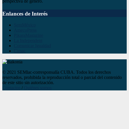
perspectiva de género.
Enlances de Interés
SemMéxico
AmecoPress
PikaraMagazine
La Independent
Comunicar Igualdad
Cimac
© 2021 SEMlac-corresponsalía CUBA. Todos los derechos
reservados, prohibida la reproducción total o parcial del contenido
de este sitio sin autorización.
Contactos
/
Quiénes somos