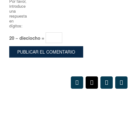
Por favor,
introduce
una
respuesta
en
dígitos:
20 − dieciocho =