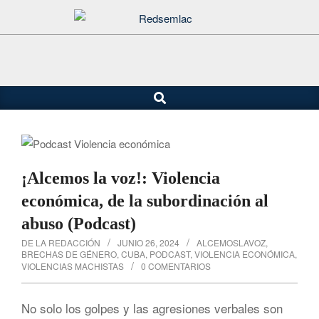
Saltar
al
contenido
Buscar
Menú
de
navegación
principal
¡Alcemos la voz!: Violencia
económica, de la subordinación al
abuso (Podcast)
DE LA REDACCIÓN
JUNIO 26, 2024
ALCEMOSLAVOZ
,
BRECHAS DE GÉNERO
,
CUBA
,
PODCAST
,
VIOLENCIA ECONÓMICA
,
VIOLENCIAS MACHISTAS
0 COMENTARIOS
No solo los golpes y las agresiones verbales son