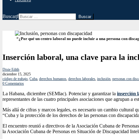
Buscar
“¿Por qué un centro laboral no puede incluir a una persona con disca
Inserción laboral, una clave para la inc
Dixie Edith
diciembre 15, 2025
código de trabajo
,
Cuba
,
derechos humanos
,
derechos laborales
,
inclusión
,
personas con disc
0 Comentarios
La Habana, diciembre (SEMlac). Potenciar y garantizar la
inserción 
representantes de las cuatro principales asociaciones que agrupan a es
Más allá de cifras y marcos legales, es necesario un cambio cultural 
“Cuba y la protección de los derechos de las personas con discapacid
El encuentro reunió a directivos de la Asociación Cubana de Persona
la Asociación Cubana de Personas en Situación de Discapacidad Intel