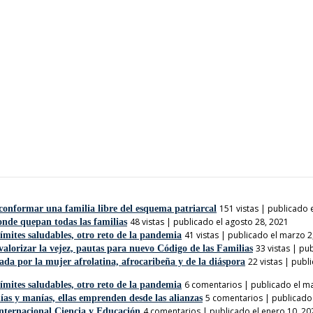
151 vistas
|
publicado e
conformar una familia libre del esquema patriarcal
48 vistas
|
publicado el agosto 28, 2021
nde quepan todas las familias
41 vistas
|
publicado el marzo 2
ímites saludables, otro reto de la pandemia
33 vistas
|
pub
valorizar la vejez, pautas para nuevo Código de las Familias
22 vistas
|
publi
da por la mujer afrolatina, afrocaribeña y de la diáspora
6 comentarios
|
publicado el m
ímites saludables, otro reto de la pandemia
5 comentarios
|
publicado 
ías y manías, ellas emprenden desde las alianzas
4 comentarios
|
publicado el enero 10, 20
Internacional Ciencia y Educación