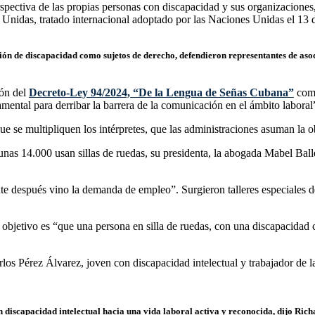
erspectiva de las propias personas con discapacidad y sus organizacion
nidas, tratado internacional adoptado por las Naciones Unidas el 13 de
ción de discapacidad como sujetos de derecho, defendieron representantes de as
ión del
Decreto-Ley 94/2024, “De la Lengua de Señas Cubana”
como
mental para derribar la barrera de la comunicación en el ámbito laboral
e se multipliquen los intérpretes, que las administraciones asuman la o
nas 14.000 usan sillas de ruedas, su presidenta, la abogada Mabel Ball
te después vino la demanda de empleo”. Surgieron talleres especiales
l objetivo es “que una persona en silla de ruedas, con una discapacidad
los Pérez Álvarez, joven con discapacidad intelectual y trabajador de l
on discapacidad intelectual hacia una vida laboral activa y reconocida, dijo Ri