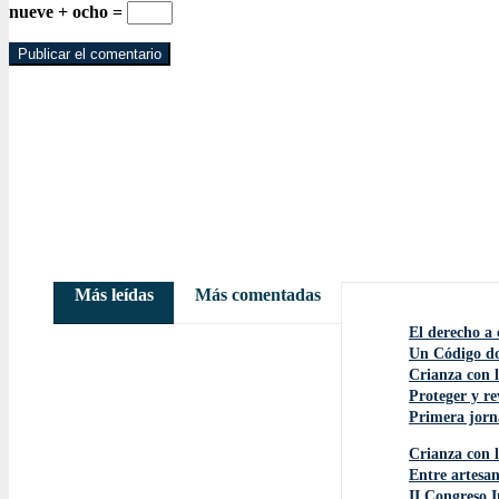
nueve + ocho =
Más leídas
Más comentadas
El derecho a 
Un Código do
Crianza con l
Proteger y re
Primera jorna
Crianza con l
Entre artesan
II Congreso 