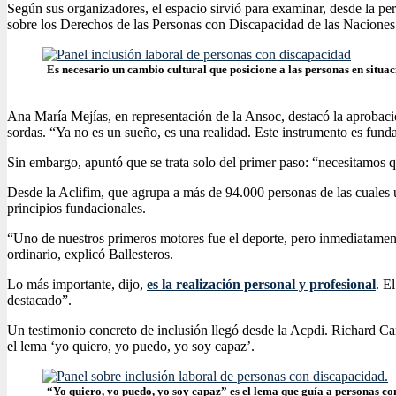
Según sus organizadores, el espacio sirvió para examinar, desde la p
sobre los Derechos de las Personas con Discapacidad de las Naciones U
Es necesario un cambio cultural que posicione a las personas en situa
Ana María Mejías, en representación de la Ansoc, destacó la aprobac
sordas. “Ya no es un sueño, es una realidad. Este instrumento es funda
Sin embargo, apuntó que se trata solo del primer paso: “necesitamos qu
Desde la Aclifim, que agrupa a más de 94.000 personas de las cuales u
principios fundacionales.
“Uno de nuestros primeros motores fue el deporte, pero inmediatamen
ordinario, explicó Ballesteros.
Lo más importante, dijo,
es la realización personal y profesional
. E
destacado”.
Un testimonio concreto de inclusión llegó desde la Acpdi. Richard Car
el lema ‘yo quiero, yo puedo, yo soy capaz’.
“Yo quiero, yo puedo, yo soy capaz” es el lema que guía a personas c