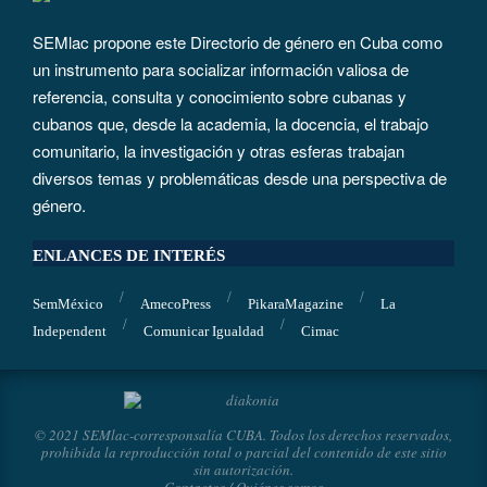
SEMlac propone este Directorio de género en Cuba como
un instrumento para socializar información valiosa de
referencia, consulta y conocimiento sobre cubanas y
cubanos que, desde la academia, la docencia, el trabajo
comunitario, la investigación y otras esferas trabajan
diversos temas y problemáticas desde una perspectiva de
género.
ENLANCES DE INTERÉS
SemMéxico
AmecoPress
PikaraMagazine
La
Independent
Comunicar Igualdad
Cimac
© 2021 SEMlac-corresponsalía CUBA. Todos los derechos reservados,
prohibida la reproducción total o parcial del contenido de este sitio
sin autorización.
Contactos
/
Quiénes somos