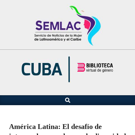
Saltar
al
contenido
Buscar
Menú
de
navegación
principal
América Latina: El desafío de