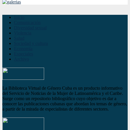
Inicio
Comunicación
Diversidad sexual
Violencia
Salud
Sociedad y cultura
Economía
Especiales
Archivo
La Biblioteca Virtual de Género Cuba es un producto informativo
del Servicio de Noticias de la Mujer de Latinoamérica y el Caribe.
Surge como un repositorio bibliográfico cuyo objetivo es dar a
conocer las publicaciones cubanas que abordan los temas de género,
a partir de la mirada de especialistas de diferentes sectores.