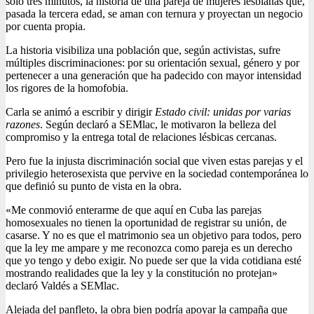
solo tres minutos, la historia de una pareja de mujeres lesbianas que,
pasada la tercera edad, se aman con ternura y proyectan un negocio
por cuenta propia.
La historia visibiliza una población que, según activistas, sufre
múltiples discriminaciones: por su orientación sexual, género y por
pertenecer a una generación que ha padecido con mayor intensidad
los rigores de la homofobia.
Carla se animó a escribir y dirigir
Estado civil: unidas por varias
razones
. Según declaró a SEMlac, le motivaron la belleza del
compromiso y la entrega total de relaciones lésbicas cercanas.
Pero fue la injusta discriminación social que viven estas parejas y el
privilegio heterosexista que pervive en la sociedad contemporánea lo
que definió su punto de vista en la obra.
«Me conmovió enterarme de que aquí en Cuba las parejas
homosexuales no tienen la oportunidad de registrar su unión, de
casarse. Y no es que el matrimonio sea un objetivo para todos, pero
que la ley me ampare y me reconozca como pareja es un derecho
que yo tengo y debo exigir. No puede ser que la vida cotidiana esté
mostrando realidades que la ley y la constitución no protejan»
declaró Valdés a SEMlac.
Alejada del panfleto, la obra bien podría apoyar la campaña que