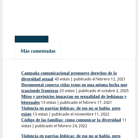
Más leídas
Más comentadas
Campaña comunicacional promueve derechos de la
43 vistas
|
publicado el febrero 12, 2021
diversidad sexual
Documental conecta vidas trans en una misma lucha que
23 vistas
|
publicado el octubre 2, 2025
trasciende fronteras
Mitos y prejuicios impactan en sexualidad de lesbianas y
13 vistas
|
publicado el febrero 17, 2021
bisexuales
Violencia en parejas lésbicas: de eso no se habla, pero
13 vistas
|
publicado el noviembre 11, 2022
existe
11
Código de las familias: cómo comunicar la diversidad
vistas
|
publicado el febrero 24, 2022
Violencia en parejas lésbicas: de eso no se habla, pero