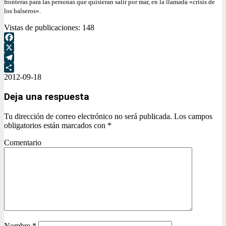
fronteras para las personas que quisieran salir por mar, en la llamada «crisis de
los balseros».
Vistas de publicaciones:
148
Facebook
X
Telegram
2012-09-18
Compartir
Deja una respuesta
Tu dirección de correo electrónico no será publicada.
Los campos
obligatorios están marcados con
*
Comentario
Nombre
*