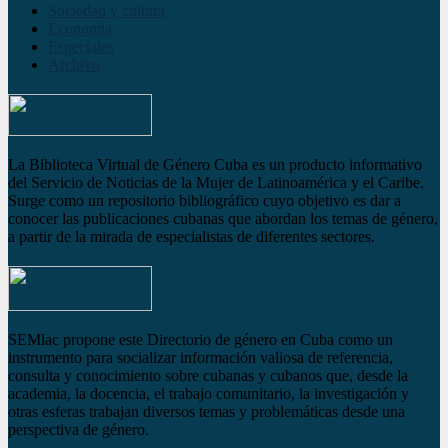
Sociedad y cultura
Economía
Especiales
Archivo
La Biblioteca Virtual de Género Cuba es un producto informativo
del Servicio de Noticias de la Mujer de Latinoamérica y el Caribe.
Surge como un repositorio bibliográfico cuyo objetivo es dar a
conocer las publicaciones cubanas que abordan los temas de género,
a partir de la mirada de especialistas de diferentes sectores.
SEMlac propone este Directorio de género en Cuba como un
instrumento para socializar información valiosa de referencia,
consulta y conocimiento sobre cubanas y cubanos que, desde la
academia, la docencia, el trabajo comunitario, la investigación y
otras esferas trabajan diversos temas y problemáticas desde una
perspectiva de género.