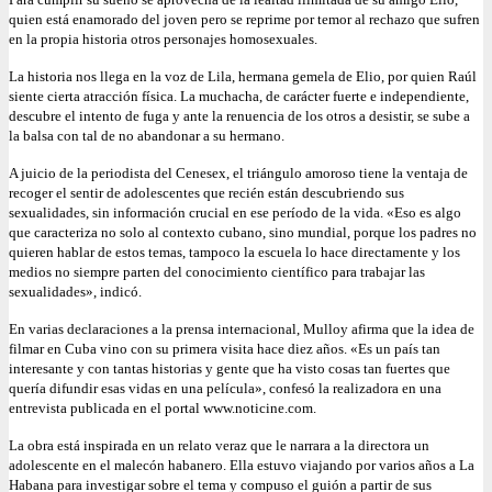
quien está enamorado del joven pero se reprime por temor al rechazo que sufren
en la propia historia otros personajes homosexuales.
La historia nos llega en la voz de Lila, hermana gemela de Elio, por quien Raúl
siente cierta atracción física. La muchacha, de carácter fuerte e independiente,
descubre el intento de fuga y ante la renuencia de los otros a desistir, se sube a
la balsa con tal de no abandonar a su hermano.
A juicio de la periodista del Cenesex, el triángulo amoroso tiene la ventaja de
recoger el sentir de adolescentes que recién están descubriendo sus
sexualidades, sin información crucial en ese período de la vida. «Eso es algo
que caracteriza no solo al contexto cubano, sino mundial, porque los padres no
quieren hablar de estos temas, tampoco la escuela lo hace directamente y los
medios no siempre parten del conocimiento científico para trabajar las
sexualidades», indicó.
En varias declaraciones a la prensa internacional, Mulloy afirma que la idea de
filmar en Cuba vino con su primera visita hace diez años. «Es un país tan
interesante y con tantas historias y gente que ha visto cosas tan fuertes que
quería difundir esas vidas en una película», confesó la realizadora en una
entrevista publicada en el portal www.noticine.com.
La obra está inspirada en un relato veraz que le narrara a la directora un
adolescente en el malecón habanero. Ella estuvo viajando por varios años a La
Habana para investigar sobre el tema y compuso el guión a partir de sus