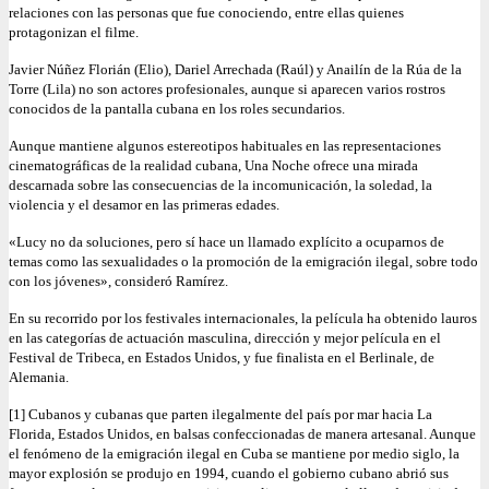
relaciones con las personas que fue conociendo, entre ellas quienes
protagonizan el filme.
Javier Núñez Florián (Elio), Dariel Arrechada (Raúl) y Anailín de la Rúa de la
Torre (Lila) no son actores profesionales, aunque si aparecen varios rostros
conocidos de la pantalla cubana en los roles secundarios.
Aunque mantiene algunos estereotipos habituales en las representaciones
cinematográficas de la realidad cubana, Una Noche ofrece una mirada
descarnada sobre las consecuencias de la incomunicación, la soledad, la
violencia y el desamor en las primeras edades.
«Lucy no da soluciones, pero sí hace un llamado explícito a ocuparnos de
temas como las sexualidades o la promoción de la emigración ilegal, sobre todo
con los jóvenes», consideró Ramírez.
En su recorrido por los festivales internacionales, la película ha obtenido lauros
en las categorías de actuación masculina, dirección y mejor película en el
Festival de Tribeca, en Estados Unidos, y fue finalista en el Berlinale, de
Alemania.
[1] Cubanos y cubanas que parten ilegalmente del país por mar hacia La
Florida, Estados Unidos, en balsas confeccionadas de manera artesanal. Aunque
el fenómeno de la emigración ilegal en Cuba se mantiene por medio siglo, la
mayor explosión se produjo en 1994, cuando el gobierno cubano abrió sus