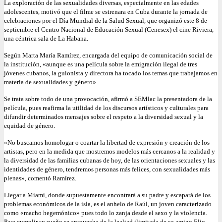
La exploración de las sexualidades diversas, especialmente en las edades
adolescentes, motivó que el filme se estrenara en Cuba durante la jornada de
celebraciones por el Día Mundial de la Salud Sexual, que organizó este 8 de
septiembre el Centro Nacional de Educación Sexual (Cenesex) el cine Riviera,
una céntrica sala de La Habana.
Según Marta María Ramírez, encargada del equipo de comunicación social de
la institución, «aunque es una película sobre la emigración ilegal de tres
jóvenes cubanos, la guionista y directora ha tocado los temas que trabajamos en
materia de sexualidades y género».
Se trata sobre todo de una provocación, afirmó a SEMlac la presentadora de la
película, pues reafirma la utilidad de los discursos artísticos y culturales para
difundir determinados mensajes sobre el respeto a la diversidad sexual y la
equidad de género.
«No buscamos homologar o coartar la libertad de expresión y creación de los
artistas, pero en la medida que mostremos modelos más cercanos a la realidad y
la diversidad de las familias cubanas de hoy, de las orientaciones sexuales y las
identidades de género, tendremos personas más felices, con sexualidades más
plenas», comentó Ramírez.
Llegar a Miami, donde supuestamente encontrará a su padre y escapará de los
problemas económicos de la isla, es el anhelo de Raúl, un joven caracterizado
como «macho hegemónico» pues todo lo zanja desde el sexo y la violencia.
Para cumplir su sueño se aprovecha de la lealtad ilimitada de su amigo Elio,