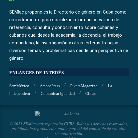
SEMlac propone este Directorio de género en Cuba como
un instrumento para socializar información valiosa de
referencia, consulta y conocimiento sobre cubanas y
cubanos que, desde la academia, la docencia, el trabajo
comunitario, la investigación y otras esferas trabajan
diversos temas y problemáticas desde una perspectiva de
género.
ENLANCES DE INTERÉS
SemMéxico
AmecoPress
PikaraMagazine
La
Independent
Comunicar Igualdad
Cimac
© 2021 SEMlac-corresponsalía CUBA. Todos los derechos reservados,
prohibida la reproducción total o parcial del contenido de este sitio
sin autorización.