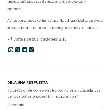
amplia y enfocando sus distintas aristas sociológicas y
humanas».
Así, asegura, puede contrarrestarse «la vulnerabilidad que provoca
la discriminación, la exclusión, la marginalización y el rechazo».
Vistas de publicaciones:
243
Facebook
X
Telegram
Compartir
2011-
08-
DEJA UNA RESPUESTA
29
Tu dirección de correo electrónico no será publicada.
Los
campos obligatorios están marcados con
*
Comentario