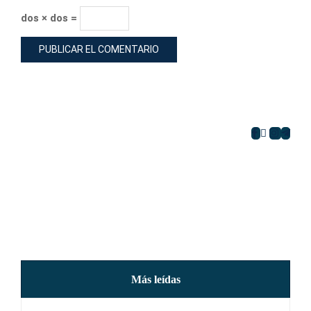
dos × dos =
Más leídas