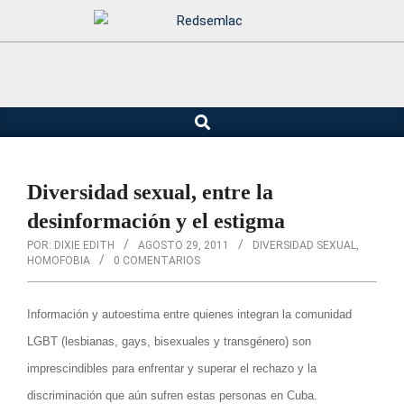
Saltar
al
contenido
Buscar
Menú
de
navegación
principal
Diversidad sexual, entre la
desinformación y el estigma
POR: DIXIE EDITH
AGOSTO 29, 2011
DIVERSIDAD SEXUAL
,
HOMOFOBIA
0 COMENTARIOS
Información y autoestima entre quienes integran la comunidad
LGBT (lesbianas, gays, bisexuales y transgénero) son
imprescindibles para enfrentar y superar el rechazo y la
discriminación que aún sufren estas personas en Cuba.