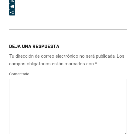
Facebook
X
Telegram
Compartir
2021-
11-
DEJA UNA RESPUESTA
21
Tu dirección de correo electrónico no será publicada.
Los
campos obligatorios están marcados con
*
Comentario