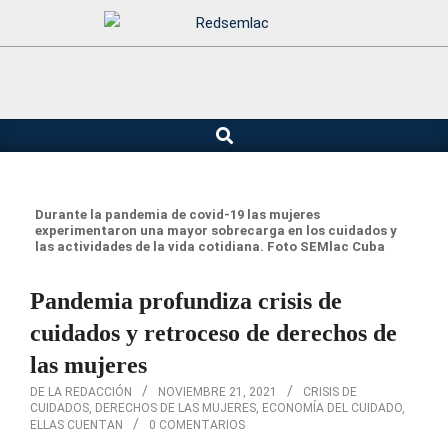
Saltar
al
contenido
Buscar
Menú
de
navegación
principal
Durante la pandemia de covid-19 las mujeres
experimentaron una mayor sobrecarga en los cuidados y
las actividades de la vida cotidiana. Foto SEMlac Cuba
Pandemia profundiza crisis de
cuidados y retroceso de derechos de
las mujeres
DE LA REDACCIÓN
NOVIEMBRE 21, 2021
CRISIS DE
CUIDADOS
,
DERECHOS DE LAS MUJERES
,
ECONOMÍA DEL CUIDADO
,
ELLAS CUENTAN
0 COMENTARIOS