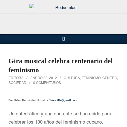
Saltar
al
contenido
Buscar
Menú
de
navegación
principal
Gira musical celebra centenario del
feminismo
EDITORA
ENERO 22, 2012
CULTURA
,
FEMINISMO
,
GÉNERO
,
SOCIEDAD
0 COMENTARIOS
Por Helen Hernández Hormilla /
hormilla@gmail.com
Un catedrático y una cantante se han unido para
celebrar los 100 años del feminismo cubano.