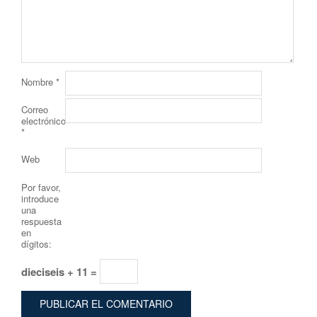
Nombre
*
Correo
electrónico
*
Web
Por favor,
introduce
una
respuesta
en
dígitos:
dieciseis + 11 =