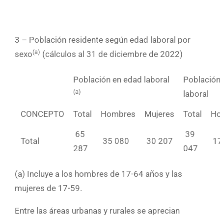
3 – Población residente según edad laboral por
(a)
sexo
(cálculos al 31 de diciembre de 2022)
Población en edad laboral
Población
(a)
laboral
CONCEPTO
Total
Hombres
Mujeres
Total
H
65
39
Total
35 080
30 207
1
287
047
(a) Incluye a los hombres de 17-64 años y las
mujeres de 17-59.
Entre las áreas urbanas y rurales se aprecian