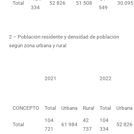
Total
52 826
51 508
30 095
334
549
2 – Población residente y densidad de población
según zona urbana y rural
2021
2022
CONCEPTO
Total
Urbana
Rural
Total
Urbana
104
42
104
Total
61 984
52 826
721
737
334