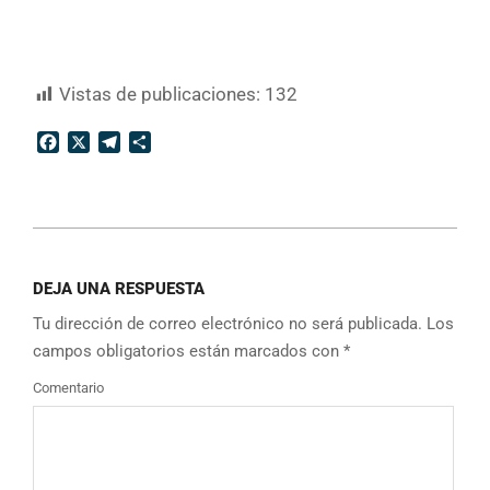
Vistas de publicaciones:
132
Facebook
X
Telegram
Compartir
2025-
09-
DEJA UNA RESPUESTA
16
Tu dirección de correo electrónico no será publicada.
Los
campos obligatorios están marcados con
*
Comentario