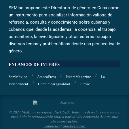
SEMlac propone este Directorio de género en Cuba como
un instrumento para socializar información valiosa de
referencia, consulta y conocimiento sobre cubanas y
cubanos que, desde la academia, la docencia, el trabajo
comunitario, la investigación y otras esferas trabajan
diversos temas y problemáticas desde una perspectiva de
género.
ENLANCES DE INTERÉS
SemMéxico
AmecoPress
PikaraMagazine
La
Independent
Comunicar Igualdad
Cimac
© 2021 SEMlac-corresponsalía CUBA. Todos los derechos reservados,
prohibida la reproducción total o parcial del contenido de este sitio
sin autorización.
Contactos
/
Quiénes somos