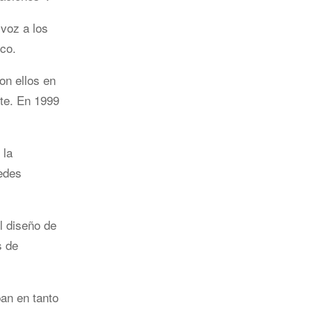
 voz a los
co.
on ellos en
nte. En 1999
 la
redes
el diseño de
s de
an en tanto