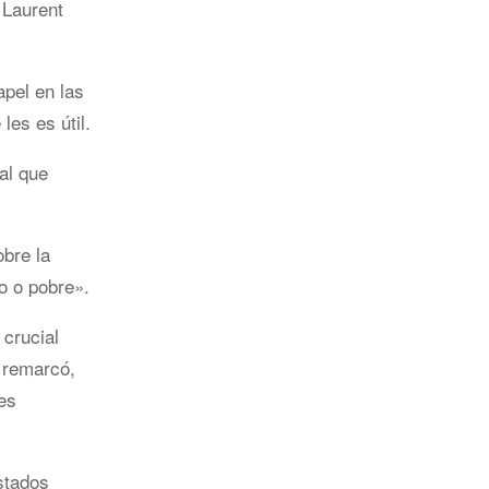
 Laurent
apel en las
les es útil.
al que
bre la
o o pobre».
crucial
, remarcó,
es
stados