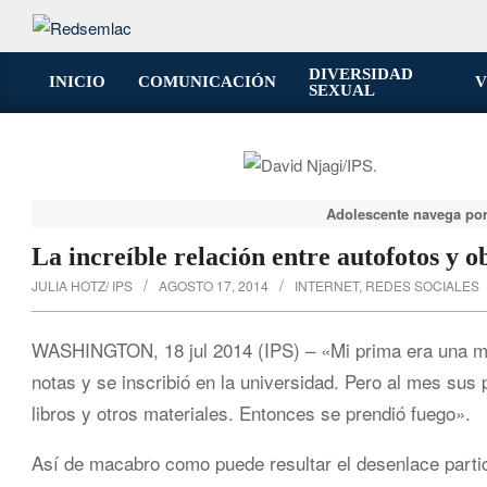
Saltar
al
contenido
DIVERSIDAD
INICIO
COMUNICACIÓN
V
SEXUAL
Menú
de
navegación
principal
Adolescente navega por 
La increíble relación entre autofotos y ob
JULIA HOTZ/ IPS
AGOSTO 17, 2014
INTERNET
,
REDES SOCIALES
WASHINGTON, 18 jul 2014 (IPS) – «Mi prima era una mu
notas y se inscribió en la universidad. Pero al mes sus
libros y otros materiales. Entonces se prendió fuego».
Así de macabro como puede resultar el desenlace partic