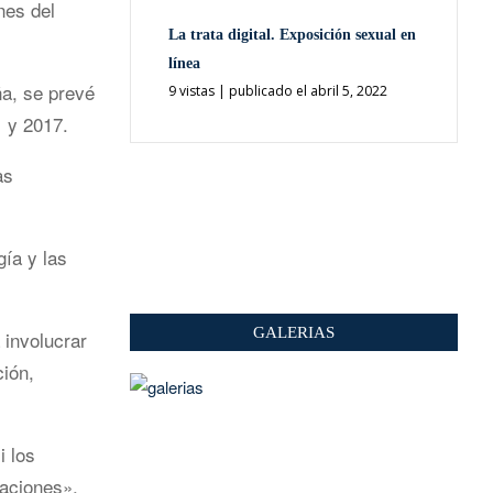
nes del
La trata digital. Exposición sexual en
línea
ña, se prevé
9 vistas
|
publicado el abril 5, 2022
1 y 2017.
as
gía y las
GALERIAS
 involucrar
ción,
i los
aciones».