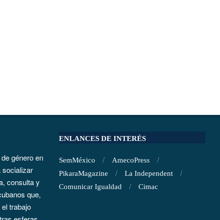
ENLANCES DE INTERÉS
 de género en
SemMéxico
AmecoPress
socializar
PikaraMagazine
La Independent
a, consulta y
Comunicar Igualdad
Cimac
cubanos que,
el trabajo
otras esferas