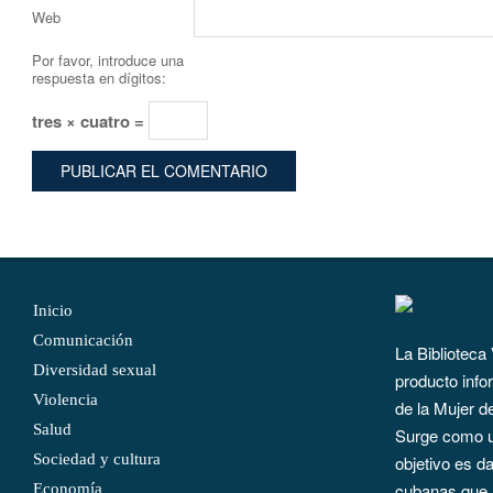
Web
Por favor, introduce una
respuesta en dígitos:
tres × cuatro =
Inicio
Comunicación
La Biblioteca
Diversidad sexual
producto info
Violencia
de la Mujer d
Salud
Surge como un
Sociedad y cultura
objetivo es d
cubanas que 
Economía