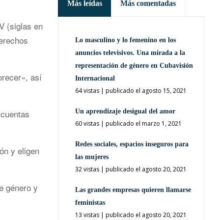
Más leídas
Más comentadas
V (siglas en
derechos
Lo masculino y lo femenino en los
anuncios televisivos. Una mirada a la
representación de género en Cubavisión
orecer», así
Internacional
64 vistas
|
publicado el agosto 15, 2021
 cuentas
Un aprendizaje desigual del amor
60 vistas
|
publicado el marzo 1, 2021
Redes sociales, espacios inseguros para
ón y eligen
las mujeres
32 vistas
|
publicado el agosto 20, 2021
de género y
Las grandes empresas quieren llamarse
feministas
13 vistas
|
publicado el agosto 20, 2021