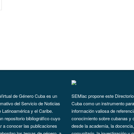
 Virtual de Género Cuba es un
SEMlac propone este Directorio
rmativo del Servicio de Noticias
Cuba como un instrumento para 
e Latinoamérica y el Caribe.
información valiosa de referenci
 repositorio bibliográfico cuyo
conocimiento sobre cubanas y 
ar a conocer las publicaciones
desde la academia, la docencia, 
abordan los temas de género, a
comunitario, la investigación y 