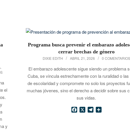
la
Programa busca prevenir el embarazo adoles
cerrar brechas de género
2026-
DIXIE EDITH
ABRIL 21, 2026
0 COMENTARIO
04-
.
El embarazo adolescente sigue siendo un problema s
OS
21
Cuba, se vincula estrechamente con la ruralidad o las
una
de escolaridad y compromete no solo los proyectos fu
e el
muchas jóvenes, sino el derecho a decidir sobre sus 
cos.
sus vidas.
 y
Facebook
X
Telegram
Compartir
as
un
ima y