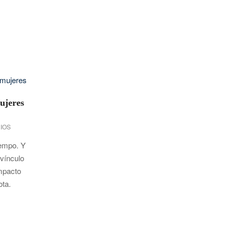
mujeres
IOS
iempo. Y
vínculo
impacto
ta.