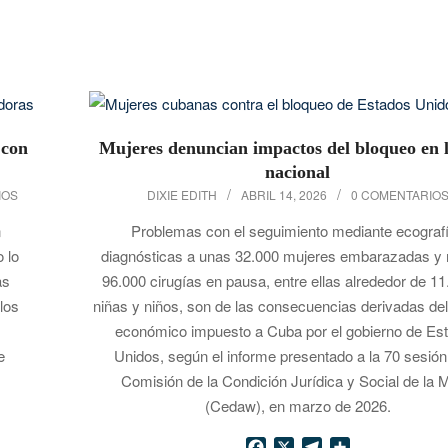
 con
Mujeres denuncian impactos del bloqueo en l
nacional
2026-
IOS
DIXIE EDITH
ABRIL 14, 2026
0 COMENTARIO
04-
n
Problemas con el seguimiento mediante ecograf
14
 lo
diagnósticas a unas 32.000 mujeres embarazadas y
as
96.000 cirugías en pausa, entre ellas alrededor de 11
los
niñas y niños, son de las consecuencias derivadas de
económico impuesto a Cuba por el gobierno de Es
e
Unidos, según el informe presentado a la 70 sesión
Comisión de la Condición Jurídica y Social de la 
(Cedaw), en marzo de 2026.
Facebook
X
Telegram
Compartir