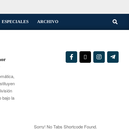
Buscar
ESPECIALES
ARCHIVO
mor
S
emática,
stituyen
ivisión
 bajo la
Sorry! No Tabs Shortcode Found.