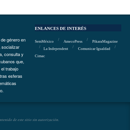
ENLANCES DE INTERÉS
 de género en
SemMéxico
AmecoPress
PikaraMagazine
socializar
La Independent
Comunicar Igualdad
a, consulta y
Cimac
cubanos que,
el trabajo
otras esferas
lemáticas
o.
enido de este sitio sin autorización.