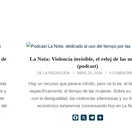
 de
La Nota: Violencia invisible, el reloj de las 
(podcast)
2026-
DE LA REDACCIÓN
ABRIL 20, 2026
0 COMENTAR
04-
eda
Hay un recurso que parece infinito, pero no lo es: el t
20
te y
específicamente, el tiempo de las mujeres. Sobre su 
nte
con la desigualdad, las violencias silenciosas y su 
 del
económico estaremos conversando hoy en La No
l
Facebook
X
Telegram
Compartir