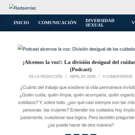
Saltar
al
contenido
DIVERSIDAD
INICIO
COMUNICACIÓN
V
SEXUAL
Menú
de
navegación
principal
¡Alcemos la voz!: La división desigual del cuida
(Podcast)
2026-
DE LA REDACCIÓN
ABRIL 25, 2026
0 COMENTARIOS
04-
¿Cuánto del trabajo que sostiene la vida permanece invisi
25
¿Quién cuida, quién limpia, quién acompaña, quién organiz
cotidiano? Y, sobre todo, ¿por qué casi siempre son las m
personas: las mujeres? Entender los cuidados hoy implic
justamente, cuestionar esa lógica. Pero también preguntar
¿se puede hacer de otra manera?