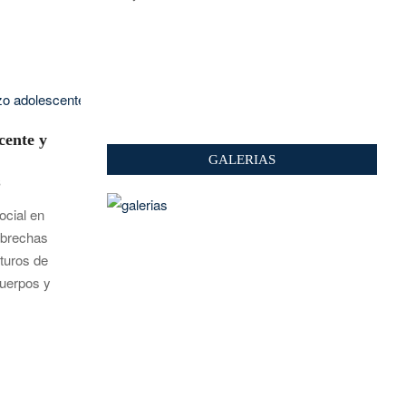
cente y
GALERIAS
S
ocial en
 brechas
turos de
cuerpos y