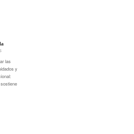
da
S
ar las
cuidados y
ional:
 sostiene