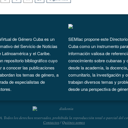
 Virtual de Género Cuba es un
SEMlac propone este Directorio
rmativo del Servicio de Noticias
Cuba como un instrumento para 
e Latinoamérica y el Caribe.
información valiosa de referenci
 repositorio bibliográfico cuyo
conocimiento sobre cubanas y 
ar a conocer las publicaciones
desde la academia, la docencia, 
abordan los temas de género, a
comunitario, la investigación y 
irada de especialistas de
trabajan diversos temas y prob
ctores.
desde una perspectiva de géner
odos los derechos reservados, prohibida la reproducción total o parcial del cont
Contactos
/
Quiénes somos