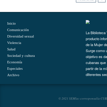
de
entradas
Inicio
Comunicación
La Biblioteca
Diversidad sexual
producto info
Violencia
de la Mujer d
Salud
Surge como un
Sociedad y cultura
objetivo es d
cubanas que 
Economía
partir de la m
Especiales
diferentes se
Archivo
© 2021 SEMlac-corresponsalía CUBA. T