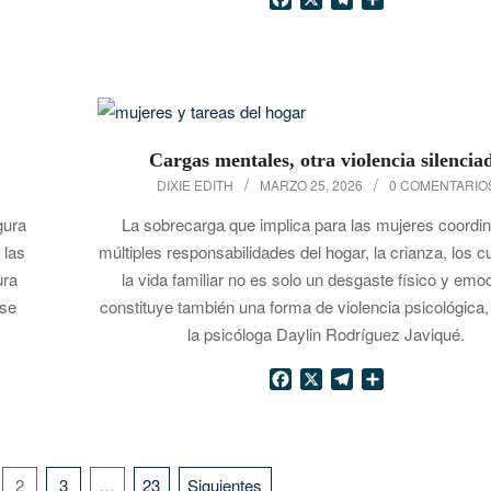
Cargas mentales, otra violencia silencia
2026-
DIXIE EDITH
MARZO 25, 2026
0 COMENTARIO
03-
gura
La sobrecarga que implica para las mujeres coordin
25
 las
múltiples responsabilidades del hogar, la crianza, los 
ura
la vida familiar no es solo un desgaste físico y emoc
 se
constituye también una forma de violencia psicológica,
la psicóloga Daylin Rodríguez Javiqué.
Facebook
X
Telegram
Compartir
2
3
…
23
Siguientes