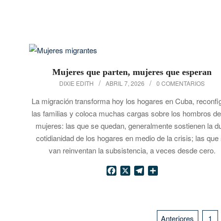
Mujeres que parten, mujeres que esperan
2026-
DIXIE EDITH
ABRIL 7, 2026
0 COMENTARIOS
04-
La migración transforma hoy los hogares en Cuba, reconfi
07
las familias y coloca muchas cargas sobre los hombros de
mujeres: las que se quedan, generalmente sostienen la d
cotidianidad de los hogares en medio de la crisis; las que
van reinventan la subsistencia, a veces desde cero.
Facebook
X
Telegram
Compartir
Navegación
Anteriores
1