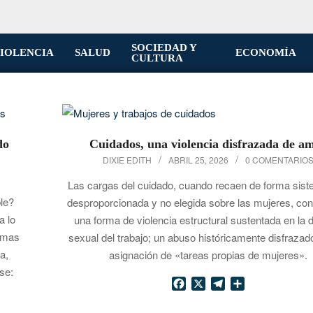
SOCIEDAD Y
IOLENCIA
SALUD
ECONOMÍA
CULTURA
do
Cuidados, una violencia disfrazada de a
2026-
DIXIE EDITH
ABRIL 25, 2026
0 COMENTARIO
04-
Las cargas del cuidado, cuando recaen de forma sist
25
ble?
desproporcionada y no elegida sobre las mujeres, con
a lo
una forma de violencia estructural sustentada en la d
ismas
sexual del trabajo; un abuso históricamente disfrazado
a,
asignación de «tareas propias de mujeres».
se:
Facebook
X
Telegram
Compartir