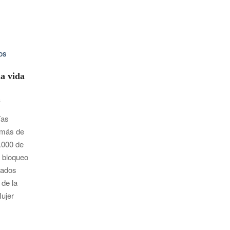
a vida
S
ías
 más de
.000 de
l bloqueo
tados
 de la
Mujer