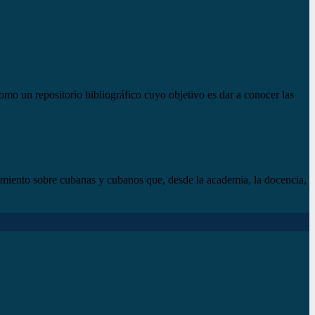
mo un repositorio bibliográfico cuyo objetivo es dar a conocer las
imiento sobre cubanas y cubanos que, desde la academia, la docencia,