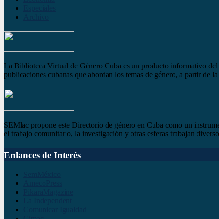
Especiales
Archivo
La Biblioteca Virtual de Género Cuba es un producto informativo del S
publicaciones cubanas que abordan los temas de género, a partir de la 
SEMlac propone este Directorio de género en Cuba como un instrument
el trabajo comunitario, la investigación y otras esferas trabajan dive
Enlances de Interés
SemMéxico
AmecoPress
PikaraMagazine
La Independent
Comunicar Igualdad
Cimac