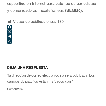
específico en Internet para esta red de periodistas
y comunicadoras mediterráneas
(SEMlac).
Vistas de publicaciones:
130
Facebook
X
Telegram
Compartir
2007-
10-
DEJA UNA RESPUESTA
12
Tu dirección de correo electrónico no será publicada.
Los
campos obligatorios están marcados con
*
Comentario