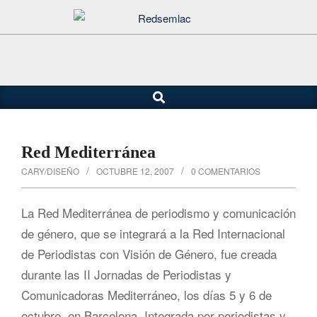
Saltar
al
contenido
Buscar
Menú
de
navegación
principal
Red Mediterránea
CARY/DISEÑO
OCTUBRE 12, 2007
0 COMENTARIOS
La Red Mediterránea de periodismo y comunicación
de género, que se integrará a la Red Internacional
de Periodistas con Visión de Género, fue creada
durante las II Jornadas de Periodistas y
Comunicadoras Mediterráneo, los días 5 y 6 de
octubre, en Barcelona. Integrada por periodistas y