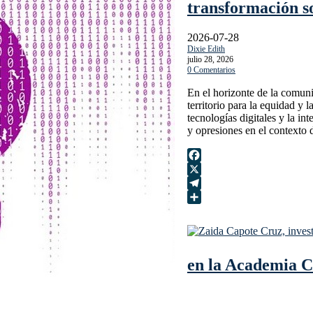
transformación s
2026-07-28
Dixie Edith
julio 28, 2026
0 Comentarios
En el horizonte de la comunic
territorio para la equidad y l
tecnologías digitales y la in
y opresiones en el contexto 
Facebook
X
Telegram
Compartir
en la Academia C