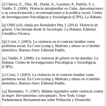
[i]
Chávez, E., Díaz, M., Durán, A., Gazmuri, P., Padrón, S. y
Valdés, Y. (2006).
Violencia intrafamiliar en Cuba. Aproximaciones
a su caracterización y recomendaciones a la política social
. Centro
de Investigaciones Psicológicas y Sociológicas (CIPS), La Habana.
[ii]
OMS (s/f), citada por Hernández Pita, I. (2014).
Violencia de
género. Una mirada desde la Sociología.
La Habana: Editorial
Científico-Técnica.
[iii]
Corsi, J. (2003). La violencia en el contexto familiar como
problema social. En Corsi (comp.),
Maltrato y abuso en el ámbito
doméstico
. Buenos Aires: Editorial Paidós.
[iv]
Valdés, Y. (2006).
La violencia de género en las familias.
La
Habana: Centro de Investigaciones Psicológicas y Sociológicas
(CIPS).
[v]
Corsi, J. (2003). La violencia en el contexto familiar como
problema social. En Corsi (comp.),
Maltrato y abuso en el ámbito
doméstico
. Buenos Aires: Editorial Paidós.
[vi]
Bermúdez, V. (1997).
Módulo legislativo sobre violencia contra
la mujer. Herramientas conceptuales
. New York: Grupo
Parlamentaria Iberoamericana sobre Población y Desarrollo.