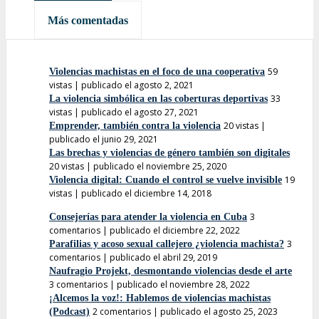
Más leídas
Más comentadas
59
Violencias machistas en el foco de una cooperativa
vistas
|
publicado el agosto 2, 2021
33
La violencia simbólica en las coberturas deportivas
vistas
|
publicado el agosto 27, 2021
20 vistas
|
Emprender, también contra la violencia
publicado el junio 29, 2021
Las brechas y violencias de género también son digitales
20 vistas
|
publicado el noviembre 25, 2020
19
Violencia digital: Cuando el control se vuelve invisible
vistas
|
publicado el diciembre 14, 2018
3
Consejerías para atender la violencia en Cuba
comentarios
|
publicado el diciembre 22, 2022
3
Parafilias y acoso sexual callejero ¿violencia machista?
comentarios
|
publicado el abril 29, 2019
Naufragio Projekt, desmontando violencias desde el arte
3 comentarios
|
publicado el noviembre 28, 2022
¡Alcemos la voz!: Hablemos de violencias machistas
2 comentarios
|
publicado el agosto 25, 2023
(Podcast)