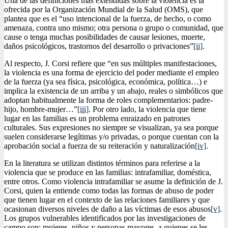
Una de las definiciones más extendidas sobre la violencia es la
ofrecida por la Organización Mundial de la Salud (OMS), que
plantea que es el “uso intencional de la fuerza, de hecho, o como
amenaza, contra uno mismo; otra persona o grupo o comunidad, que
cause o tenga muchas posibilidades de causar lesiones, muerte,
daños psicológicos, trastornos del desarrollo o privaciones”
[ii]
.
Al respecto, J. Corsi
refiere que “en sus múltiples manifestaciones,
la violencia es una forma de ejercicio del poder mediante el empleo
de la fuerza (ya sea física, psicológica, económica, política…) e
implica la existencia de un arriba y un abajo, reales o simbólicos que
adoptan habitualmente la forma de roles complementarios: padre-
hijo, hombre-mujer…”
[iii]
. Por otro lado, la violencia que tiene
lugar en las familias es un problema enraizado en patrones
culturales. Sus expresiones no siempre se visualizan, ya sea porque
suelen considerarse legítimas y/o privadas, o porque cuentan con la
aprobación social a fuerza de su reiteración y naturalización
[iv]
.
En la literatura se utilizan distintos términos para referirse a la
violencia que se produce en las familias: intrafamiliar, doméstica,
entre otros. Como violencia intrafamiliar se asume la definición de J.
Corsi, quien la entiende como todas las formas de abuso de poder
que tienen lugar en el contexto de las relaciones familiares y que
ocasionan diversos niveles de daño a las víctimas de esos abusos
[v]
.
Los grupos vulnerables identificados por las investigaciones de
campo son: mujeres, niños y personas mayores, a quienes se les