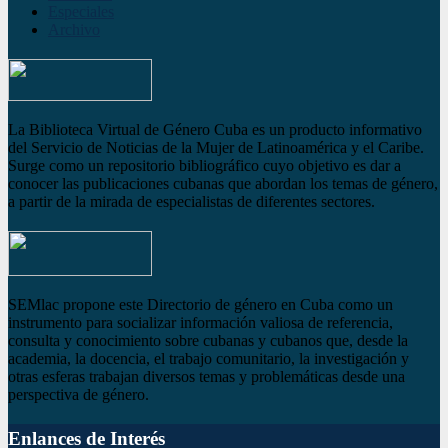
Especiales
Archivo
La Biblioteca Virtual de Género Cuba es un producto informativo
del Servicio de Noticias de la Mujer de Latinoamérica y el Caribe.
Surge como un repositorio bibliográfico cuyo objetivo es dar a
conocer las publicaciones cubanas que abordan los temas de género,
a partir de la mirada de especialistas de diferentes sectores.
SEMlac propone este Directorio de género en Cuba como un
instrumento para socializar información valiosa de referencia,
consulta y conocimiento sobre cubanas y cubanos que, desde la
academia, la docencia, el trabajo comunitario, la investigación y
otras esferas trabajan diversos temas y problemáticas desde una
perspectiva de género.
Enlances de Interés