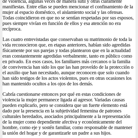
de violencia, algunas veces de manera sutil y otras claramente
manifiestas. Entre ellas se pueden mencionar el confinamiento de la
mujer al espacio doméstico, el aislamiento social y las ofensas.
Todas coincidieron en que no se sentían respetadas por sus esposos,
pues siempre vivían en función de ellos y esa atención no era
recíproca.
Las cuatro entrevistadas que conservaban su matrimonio de toda la
vida reconocieron que, en etapas anteriores, habían sido agredidas
físicamente por sus parejas y todas plantearon que en la actualidad
eran constantemente agredidas verbalmente, tanto en público como
en privado. En esos casos, los familiares más cercanos o la familia
de convivencia han sido los que las han proveído de la protección o
el auxilio que han necesitado, aunque reconocen que solo cuando
han sido testigos de los actos violentos, pues en otras ocasiones los
han mantenido ocultos a los ojos de los demás.
Cabría cuestionarse entonces por qué en estas condiciones de
violencia la mujer permanece ligada al agresor. Variadas causas
pueden explicarlo, pero se considera que un fuerte elemento está
dado por la presencia en la subjetividad femenina de patrones
culturales heredados, asociados principalmente a la representación
de la mujer como dependiente afectiva y económicamente del
hombre, como eje y sostén familiar, como responsable de mantener
la unión del hogar y de garantizarle un padre a sus hijos.