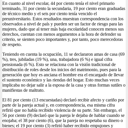
En cuanto al nivel escolar, 44 por ciento tenía el nivel primario
terminado, 31 por ciento la secundaria, 19 por ciento eran graduadas
de técnico medio y el seis por ciento tenía vencido el
preuniversitario. Estos resultados muestran correspondencia con los
observados a nivel de país y pueden ser un factor de riesgo para las
mujeres, dado que al tener más baja escolaridad conocen menos sus
derechos, cuentan con menos argumentos a la hora de defender su
criterio, se sienten poco importantes y, por tanto, poco merecedoras
de respeto.
Teniendo en cuenta la ocupación, 11 se declararon amas de casa (69
%), tres, jubiladas (19 %), una, trabajadora (6 %) e igual cifra
pensionada (6 %). Esto se relaciona con la visión tradicional de
distribución de roles desde los inicios del matrimonio, pues para la
generación que hoy es anciana el hombre era el encargado de llevar
el sustento económico y las riendas del hogar. Esto muchas veces
implicaba no dejar salir a la esposa de la casa y otras formas sutiles o
manifiestas de maltrato.
El 81 por ciento (13 encuestadas) declaró recibir afecto y cariño por
parte de la pareja actual y, en correspondencia, esa misma cifra
refirió que no había recibido violencia de su parte. Sin embargo, el
56 por ciento (9) declaró que la pareja le dejaba de hablar cuando se
enojaba; el 38 por ciento (6), que la pareja no respetaba su dinero o
bienes; el 19 por ciento (3) refirió haber recibido empujones y