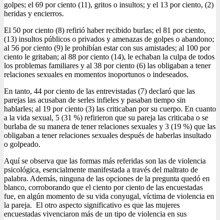
golpes; el 69 por ciento (11), gritos o insultos; y el 13 por ciento, (2)
heridas y encierros.
El 50 por ciento (8) refirió haber recibido burlas; el 81 por ciento,
(13) insultos públicos o privados y amenazas de golpes o abandono;
al 56 por ciento (9) le prohibían estar con sus amistades; al 100 por
ciento le gritaban; al 88 por ciento (14), le echaban la culpa de todos
los problemas familiares y al 38 por ciento (6) las obligaban a tener
relaciones sexuales en momentos inoportunos o indeseados.
En tanto, 44 por ciento de las entrevistadas (7) declaró que las
parejas las acusaban de serles infieles y pasaban tiempo sin
hablarles; al 19 por ciento (3) las criticaban por su cuerpo. En cuanto
a la vida sexual, 5 (31 %) refirieron que su pareja las criticaba o se
burlaba de su manera de tener relaciones sexuales y 3 (19 %) que las
obligaban a tener relaciones sexuales después de haberlas insultado
o golpeado.
Aquí se observa que las formas más referidas son las de violencia
psicológica, esencialmente manifestada a través del maltrato de
palabra. Además, ninguna de las opciones de la pregunta quedó en
blanco, corroborando que el ciento por ciento de las encuestadas
fue, en algún momento de su vida conyugal, víctima de violencia en
la pareja. El otro aspecto significativo es que las mujeres
encuestadas vivenciaron más de un tipo de violencia en sus