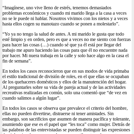
“Imagínese, uno vive lleno de estrés, tenemos demasiados
problemas económicos y cuando mi marido llega a la casa a veces
no se le puede ni hablar. Nosotros vivimos con los nietos y a veces
hasta ellos cogen su manotazo cuando se ponen a molestarlo”.
“Yo ya no tengo la salud de antes. A mi marido le gusta que todo
esté limpio y en orden, pero es que a veces no me siento con fuerzas
para hacer las cosas (…) cuando sé que ya él está por llegar del
trabajo me apuro haciendo las cosas para que él no encuentre nada
por hacer. Mi nuera trabaja en la calle y solo hace algo en la casa el
fin de semana”.
En todos los casos reconocieron que en sus modos de vida primaba
el estilo tradicional de división de roles, en el que ellas se ocupaban
de los quehaceres domésticos y ellos de la manutención del hogar.
Al preguntarles sobre su vida de pareja actual y de las actividades
recreativas realizadas en común, solo una comentó que “de vez en
cuando salimos a algún lugar”.
En todos los casos se observa que prevalece el criterio del hombre,
ellas no pueden divertirse, distraerse ni tener amistades. Sin
embargo, son sacrificios que asumen de manera pacífica y tolerante,
asumiendo que ese es el papel que “les toca” como mujer. Detrás de
las palabras de las entrevistadas se pueden distinguir las expresiones