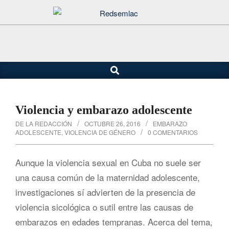
Saltar
al
contenido
Buscar
Menú
de
navegación
principal
Violencia y embarazo adolescente
DE LA REDACCIÓN
OCTUBRE 26, 2016
EMBARAZO
ADOLESCENTE
,
VIOLENCIA DE GÉNERO
0 COMENTARIOS
Aunque la violencia sexual en Cuba no suele ser
una causa común de la maternidad adolescente,
investigaciones sí advierten de la presencia de
violencia sicológica o sutil entre las causas de
embarazos en edades tempranas. Acerca del tema,