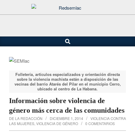
Saltar
al
contenido
Buscar
Menú
de
navegación
principal
Folletería, artículos especializados y orientación directa
sobre la violencia machista están a disposición de las
vecinas del barrio Atarés del Pilar en el municipio Cerro,
ubicado al centro de La Habana.
Información sobre violencia de
género más cerca de las comunidades
DE LA REDACCIÓN
DICIEMBRE 1, 2014
VIOLENCIA CONTRA
LAS MUJERES
,
VIOLENCIA DE GÉNERO
0 COMENTARIOS