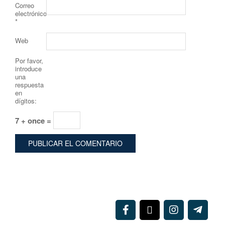
Correo
electrónico
*
Web
Por favor,
introduce
una
respuesta
en
dígitos:
7 + once =