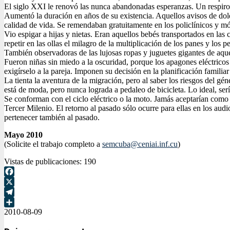
El siglo XXI le renovó las nunca abandonadas esperanzas. Un respiro
Aumentó la duración en años de su existencia. Aquellos avisos de dole
calidad de vida. Se remendaban gratuitamente en los policlínicos y mó
Vio espigar a hijas y nietas. Eran aquellos bebés transportados en las 
repetir en las ollas el milagro de la multiplicación de los panes y los p
También observadoras de las lujosas ropas y juguetes gigantes de aque
Fueron niñas sin miedo a la oscuridad, porque los apagones eléctrico
exigírselo a la pareja. Imponen su decisión en la planificación familia
La tienta la aventura de la migración, pero al saber los riesgos del gé
está de moda, pero nunca lograda a pedaleo de bicicleta. Lo ideal, serí
Se conforman con el ciclo eléctrico o la moto. Jamás aceptarían como 
Tercer Milenio. El retorno al pasado sólo ocurre para ellas en los aud
pertenecer también al pasado.
Mayo 2010
(Solicite el trabajo completo a
semcuba@ceniai.inf.cu
)
Vistas de publicaciones:
190
Facebook
X
Telegram
2010-08-09
Compartir