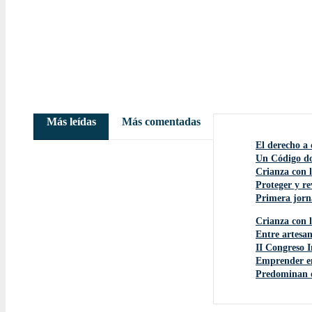
Más leídas
Más comentadas
El derecho a 
Un Código do
Crianza con l
Proteger y re
Primera jorna
Crianza con l
Entre artesan
II Congreso 
Emprender en
Predominan es