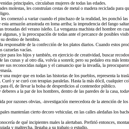
enidas principales, circulaban mujeres de todas las edades.
des molestas, les construían cestas de metal o madera reciclada para que
ligro.
, les comenzó a variar cuando el pinchazo de la realidad, les ponchó la
 esta armazón arrastrada en loma arriba; la imprudencia del fango salta
tas tronadas del verano isleño. La venganza machista del hombre en cuat
 algunas, y la preocupación de todas ante el percance de posibles visibl
e su destino de hembra.
la responsable de la confección de los platos diarios. Cuando estos pro
as cazuelas vacías.
or para los hijos y también, en ejercicio de creatividad, buscar recodos
las cunas y al otro día, volvía a sonreír, pero su pedaleo era más lento
obre sus reconocidas nalgas y el cansancio que la invadía, la preocupa
emasía.
una mujer que en todas las historias de los pueblos, representa la trasl
s. Curó y se curó con terapias paralelas. Hasta la más dócil, cualquier c
para él, de llevar la bolsa de desperdicios al contenedor público.
y deberes a la par de los hombres, dentro de las paredes de la casa, to
ida por razones obvias, -investigación merecedora de la atención de los
ncipales mantenían cierto decoro vehicular, en las calles aledañas los ba
onocería de qué incipientes males la alertaban. Prefirió entonces, montar
tujada y maltrecha, llegaba a su trabajo o estudio.