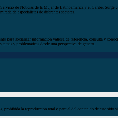
ervicio de Noticias de la Mujer de Latinoamérica y el Caribe. Surge co
mirada de especialistas de diferentes sectores.
o para socializar información valiosa de referencia, consulta y conoc
rsos temas y problemáticas desde una perspectiva de género.
ohibida la reproducción total o parcial del contenido de este sitio si