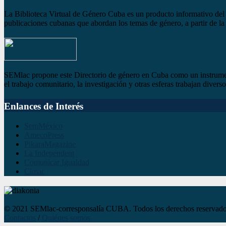
La Biblioteca Virtual de Género Cuba es un producto informativo del S
publicaciones cubanas que abordan los temas de género, a partir de la 
SEMlac propone este Directorio de género en Cuba como un instrument
el trabajo comunitario, la investigación y otras esferas trabajan dive
Enlances de Interés
SemMéxico
AmecoPress
PikaraMagazine
La Independent
Comunicar Igualdad
Cimac
© 2021 SEMlac-corresponsalía CUBA. Todos los derechos reservados, pr
Contactos
/
Quiénes somos