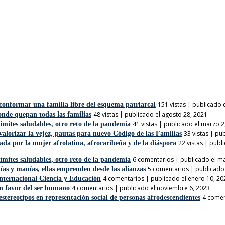
151 vistas
|
publicado e
conformar una familia libre del esquema patriarcal
48 vistas
|
publicado el agosto 28, 2021
nde quepan todas las familias
41 vistas
|
publicado el marzo 2
ímites saludables, otro reto de la pandemia
33 vistas
|
pub
valorizar la vejez, pautas para nuevo Código de las Familias
22 vistas
|
publi
da por la mujer afrolatina, afrocaribeña y de la diáspora
6 comentarios
|
publicado el m
ímites saludables, otro reto de la pandemia
5 comentarios
|
publicado 
ías y manías, ellas emprenden desde las alianzas
4 comentarios
|
publicado el enero 10, 20
Internacional Ciencia y Educación
4 comentarios
|
publicado el noviembre 6, 2023
 favor del ser humano
4 comen
tereotipos en representación social de personas afrodescendientes