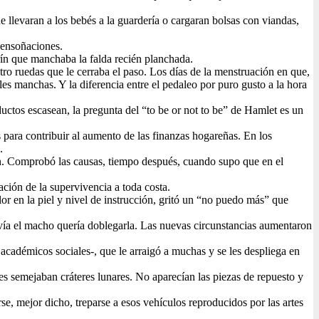
 llevaran a los bebés a la guardería o cargaran bolsas con viandas,
s ensoñaciones.
rín que manchaba la falda recién planchada.
ro ruedas que le cerraba el paso. Los días de la menstruación en que,
es manchas. Y la diferencia entre el pedaleo por puro gusto a la hora
ductos escasean, la pregunta del “to be or not to be” de Hamlet es un
 para contribuir al aumento de las finanzas hogareñas. En los
.
ron. Comprobó las causas, tiempo después, cuando supo que en el
ación de la supervivencia a toda costa.
olor en la piel y nivel de instrucción, gritó un “no puedo más” que
davía el macho quería doblegarla. Las nuevas circunstancias aumentaron
 académicos sociales-, que le arraigó a muchas y se les despliega en
ches semejaban cráteres lunares. No aparecían las piezas de repuesto y
se, mejor dicho, treparse a esos vehículos reproducidos por las artes