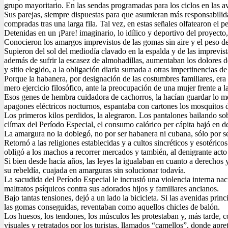
grupo mayoritario. En las sendas programadas para los ciclos en las av
Sus parejas, siempre dispuestas para que asumieran más responsabilida
compradas tras una larga fila. Tal vez, en estas señales olfatearon el pe
Detenidas en un ¡Pare! imaginario, lo idílico y deportivo del proyecto
Conocieron los amargos imprevistos de las gomas sin aire y el peso de
Supieron del sol del mediodía clavado en la espalda y de las imprevis
además de sufrir la escasez de almohadillas, aumentaban los dolores de
y sitio elegido, a la obligación diaria sumada a otras impertinencias d
Porque la habanera, por designación de las costumbres familiares, era 
mero ejercicio filosófico, ante la preocupación de una mujer frente a l
Esos genes de hembra cuidadora de cachorros, la hacían guardar lo mej
apagones eléctricos nocturnos, espantaba con cartones los mosquitos de 
Los primeros kilos perdidos, la alegraron. Los pantalones bailando s
clímax del Período Especial, el consumo calórico per cápita bajó en d
La amargura no la doblegó, no por ser habanera ni cubana, sólo por ser 
Retornó a las religiones establecidas y a cultos sincréticos y esotérico
obligó a los machos a recorrer mercados y también, al denigrante acto 
Si bien desde hacía años, las leyes la igualaban en cuanto a derechos 
su rebeldía, cuajada en amarguras sin solucionar todavía.
La sacudida del Período Especial le incrustó una violencia interna nac
maltratos psíquicos contra sus adorados hijos y familiares ancianos.
Bajo tantas tensiones, dejó a un lado la bicicleta. Si las avenidas pri
las gomas conseguidas, reventaban como aquellos chicles de balón.
Los huesos, los tendones, los músculos les protestaban y, más tarde, c
visuales y retratados por los turistas, llamados “camellos”, donde apre