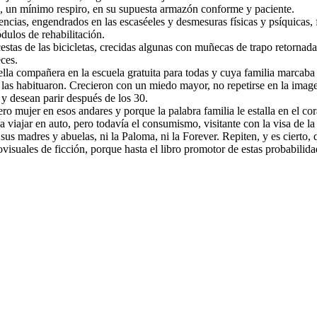
, un mínimo respiro, en su supuesta armazón conforme y paciente.
ncias, engendrados en las escaséeles y desmesuras físicas y psíquicas, 
dulos de rehabilitación.
cestas de las bicicletas, crecidas algunas con muñecas de trapo retornada
eces.
lla compañera en la escuela gratuita para todas y cuya familia marcaba 
s las habituaron. Crecieron con un miedo mayor, no repetirse en la ima
r y desean parir después de los 30.
nero mujer en esos andares y porque la palabra familia le estalla en el c
a viajar en auto, pero todavía el consumismo, visitante con la visa de la
sus madres y abuelas, ni la Paloma, ni la Forever. Repiten, y es ciert
iovisuales de ficción, porque hasta el libro promotor de estas probabil