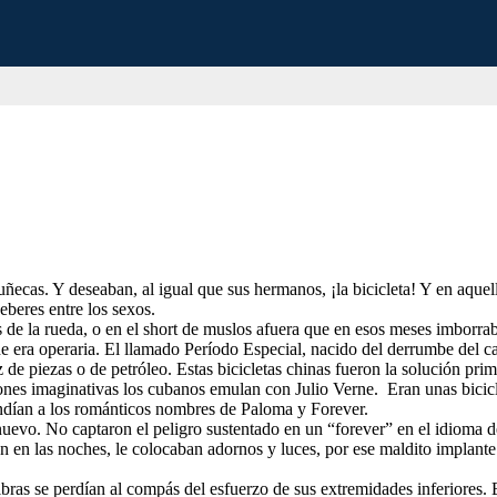
uñecas. Y deseaban, al igual que sus hermanos, ¡la bicicleta! Y en aquell
eberes entre los sexos.
de la rueda, o en el short de muslos afuera que en esos meses imborrabl
e era operaria.
El llamado Período Especial, nacido del derrumbe del cam
z de piezas o de petróleo. Estas bicicletas chinas fueron la solución prim
nes imaginativas los cubanos emulan con Julio Verne. Eran unas biciclet
ndían a los románticos nombres de Paloma y Forever.
nuevo. No captaron el peligro sustentado en un “forever” en el idioma 
 en las noches, le colocaban adornos y luces, por ese maldito implante 
ibras se perdían al compás del esfuerzo de sus extremidades inferiores. 