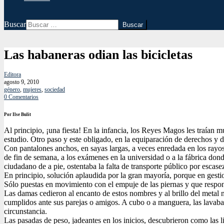
Buscar
Las habaneras odian las bicicletas
Editora
agosto 9, 2010
género
,
mujeres
,
sociedad
0 Comentarios
Por Ilse Bulit
Al principio, ¡una fiesta! En la infancia, los Reyes Magos les traían m
estudio. Otro paso y este obligado, en la equiparación de derechos y d
Con pantalones anchos, en sayas largas, a veces enredada en los rayos 
de fin de semana, a los exámenes en la universidad o a la fábrica dond
ciudadano de a pie, ostentaba la falta de transporte público por escase
En principio, solución aplaudida por la gran mayoría, porque en gestio
Sólo puestas en movimiento con el empuje de las piernas y que respo
Las damas cedieron al encanto de estos nombres y al brillo del metal 
cumplidos ante sus parejas o amigos. A cubo o a manguera, las lavaban
circunstancia.
Las pasadas de peso, jadeantes en los inicios, descubrieron como las l