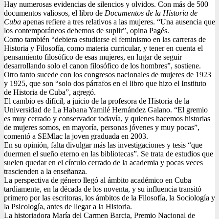
Hay numerosas evidencias de silencios y olvidos. Con más de 500
documentos valiosos, el libro de
Documentos de la Historia de
Cuba
apenas refiere a tres relativos a las mujeres. “Una ausencia que
los contemporáneos debemos de suplir”, opina Pagés.
Como también “debiera estudiarse el feminismo en las carreras de
Historia y Filosofía, como materia curricular, y tener en cuenta el
pensamiento filosófico de esas mujeres, en lugar de seguir
desarrollando solo el canon filosófico de los hombres”, sostiene.
Otro tanto sucede con los congresos nacionales de mujeres de 1923
y 1925, que son “solo dos párrafos en el libro que hizo el Instituto
de Historia de Cuba”, agregó.
El cambio es difícil, a juicio de la profesora de Historia de la
Universidad de La Habana Yamilé Hernández Galano. “El gremio
es muy cerrado y conservador todavía, y quienes hacemos historias
de mujeres somos, en mayoría, personas jóvenes y muy pocas”,
comentó a SEMlac la joven graduada en 2003.
En su opinión, falta divulgar más las investigaciones y tesis “que
duermen el sueño eterno en las bibliotecas”. Se trata de estudios que
suelen quedar en el círculo cerrado de la academia y pocas veces
trascienden a la enseñanza.
La perspectiva de género llegó al ámbito académico en Cuba
tardíamente, en la década de los noventa, y su influencia transitó
primero por las escritoras, los ámbitos de la Filosofía, la Sociología y
la Psicología, antes de llegar a la Historia.
La historiadora María del Carmen Barcia, Premio Nacional de