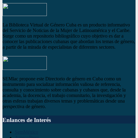
La Biblioteca Virtual de Género Cuba es un producto informativo
del Servicio de Noticias de la Mujer de Latinoamérica y el Caribe.
Surge como un repositorio bibliográfico cuyo objetivo es dar a
conocer las publicaciones cubanas que abordan los temas de género,
a partir de la mirada de especialistas de diferentes sectores.
SEMlac propone este Directorio de género en Cuba como un
instrumento para socializar información valiosa de referencia,
consulta y conocimiento sobre cubanas y cubanos que, desde la
academia, la docencia, el trabajo comunitario, la investigación y
otras esferas trabajan diversos temas y problemáticas desde una
perspectiva de género.
Enlances de Interés
SemMéxico
AmecoPress