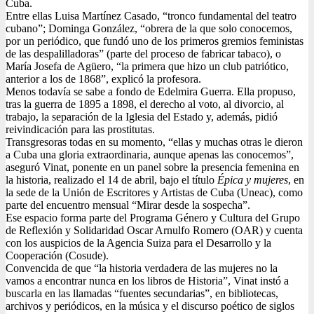
Cuba.
Entre ellas Luisa Martínez Casado, “tronco fundamental del teatro
cubano”; Dominga González, “obrera de la que solo conocemos,
por un periódico, que fundó uno de los primeros gremios feministas
de las despalilladoras” (parte del proceso de fabricar tabaco), o
María Josefa de Agüero, “la primera que hizo un club patriótico,
anterior a los de 1868”, explicó la profesora.
Menos todavía se sabe a fondo de Edelmira Guerra. Ella propuso,
tras la guerra de 1895 a 1898, el derecho al voto, al divorcio, al
trabajo, la separación de la Iglesia del Estado y, además, pidió
reivindicación para las prostitutas.
Transgresoras todas en su momento, “ellas y muchas otras le dieron
a Cuba una gloria extraordinaria, aunque apenas las conocemos”,
aseguró Vinat, ponente en un panel sobre la presencia femenina en
la historia, realizado el 14 de abril, bajo el título
Épica y mujeres
, en
la sede de la Unión de Escritores y Artistas de Cuba (Uneac), como
parte del encuentro mensual “Mirar desde la sospecha”.
Ese espacio forma parte del Programa Género y Cultura del Grupo
de Reflexión y Solidaridad Oscar Arnulfo Romero (OAR) y cuenta
con los auspicios de la Agencia Suiza para el Desarrollo y la
Cooperación (Cosude).
Convencida de que “la historia verdadera de las mujeres no la
vamos a encontrar nunca en los libros de Historia”, Vinat instó a
buscarla en las llamadas “fuentes secundarias”, en bibliotecas,
archivos y periódicos, en la música y el discurso poético de siglos