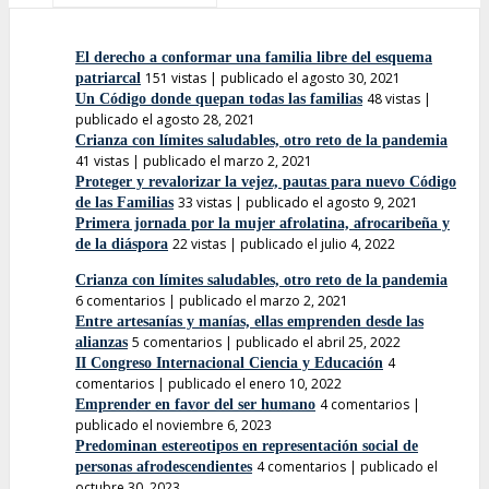
El derecho a conformar una familia libre del esquema
151 vistas
|
publicado el agosto 30, 2021
patriarcal
48 vistas
|
Un Código donde quepan todas las familias
publicado el agosto 28, 2021
Crianza con límites saludables, otro reto de la pandemia
41 vistas
|
publicado el marzo 2, 2021
Proteger y revalorizar la vejez, pautas para nuevo Código
33 vistas
|
publicado el agosto 9, 2021
de las Familias
Primera jornada por la mujer afrolatina, afrocaribeña y
22 vistas
|
publicado el julio 4, 2022
de la diáspora
Crianza con límites saludables, otro reto de la pandemia
6 comentarios
|
publicado el marzo 2, 2021
Entre artesanías y manías, ellas emprenden desde las
5 comentarios
|
publicado el abril 25, 2022
alianzas
4
II Congreso Internacional Ciencia y Educación
comentarios
|
publicado el enero 10, 2022
4 comentarios
|
Emprender en favor del ser humano
publicado el noviembre 6, 2023
Predominan estereotipos en representación social de
4 comentarios
|
publicado el
personas afrodescendientes
octubre 30, 2023