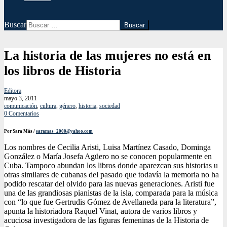
Buscar
La historia de las mujeres no está en
los libros de Historia
Editora
mayo 3, 2011
comunicación
,
cultura
,
género
,
historia
,
sociedad
0 Comentarios
Por Sara Más /
saramas_2000@yahoo.com
Los nombres de Cecilia Aristi, Luisa Martínez Casado, Dominga
González o María Josefa Agüero no se conocen popularmente en
Cuba. Tampoco abundan los libros donde aparezcan sus historias u
otras similares de cubanas del pasado que todavía la memoria no ha
podido rescatar del olvido para las nuevas generaciones.
Aristi fue
una de las grandiosas pianistas de la isla, comparada para la música
con “lo que fue Gertrudis Gómez de Avellaneda para la literatura”,
apunta la historiadora Raquel Vinat, autora de varios libros y
acuciosa investigadora de las figuras femeninas de la Historia de