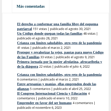
Más leídas
Más comentadas
El derecho a conformar una familia libre del esquema
151 vistas
|
publicado el agosto 30, 2021
patriarcal
48 vistas
|
Un Código donde quepan todas las familias
publicado el agosto 28, 2021
Crianza con límites saludables, otro reto de la pandemia
41 vistas
|
publicado el marzo 2, 2021
Proteger y revalorizar la vejez, pautas para nuevo Código
33 vistas
|
publicado el agosto 9, 2021
de las Familias
Primera jornada por la mujer afrolatina, afrocaribeña y
22 vistas
|
publicado el julio 4, 2022
de la diáspora
Crianza con límites saludables, otro reto de la pandemia
6 comentarios
|
publicado el marzo 2, 2021
Entre artesanías y manías, ellas emprenden desde las
5 comentarios
|
publicado el abril 25, 2022
alianzas
4
II Congreso Internacional Ciencia y Educación
comentarios
|
publicado el enero 10, 2022
4 comentarios
|
Emprender en favor del ser humano
publicado el noviembre 6, 2023