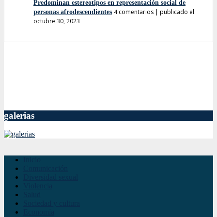
Predominan estereotipos en representación social de
4 comentarios
|
publicado el
personas afrodescendientes
octubre 30, 2023
galerias
Inicio
Comunicación
Diversidad sexual
Violencia
Salud
Sociedad y cultura
Economía