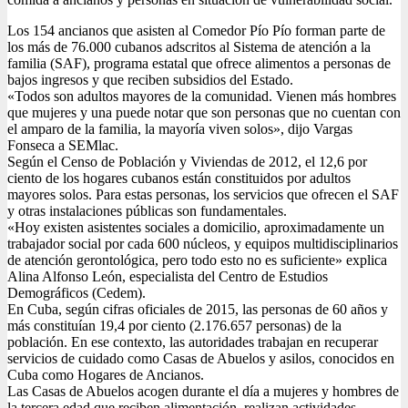
Los 154 ancianos que asisten al Comedor Pío Pío forman parte de
los más de 76.000 cubanos adscritos al Sistema de atención a la
familia (SAF), programa estatal que ofrece alimentos a personas de
bajos ingresos y que reciben subsidios del Estado.
«Todos son adultos mayores de la comunidad. Vienen más hombres
que mujeres y una puede notar que son personas que no cuentan con
el amparo de la familia, la mayoría viven solos», dijo Vargas
Fonseca a SEMlac.
Según el Censo de Población y Viviendas de 2012, el 12,6 por
ciento de los hogares cubanos están constituidos por adultos
mayores solos. Para estas personas, los servicios que ofrecen el SAF
y otras instalaciones públicas son fundamentales.
«Hoy existen asistentes sociales a domicilio, aproximadamente un
trabajador social por cada 600 núcleos, y equipos multidisciplinarios
de atención gerontológica, pero todo esto no es suficiente» explica
Alina Alfonso León, especialista del Centro de Estudios
Demográficos (Cedem).
En Cuba, según cifras oficiales de 2015, las personas de 60 años y
más constituían 19,4 por ciento (2.176.657 personas) de la
población. En ese contexto, las autoridades trabajan en recuperar
servicios de cuidado como Casas de Abuelos y asilos, conocidos en
Cuba como Hogares de Ancianos.
Las Casas de Abuelos acogen durante el día a mujeres y hombres de
la tercera edad que reciben alimentación, realizan actividades