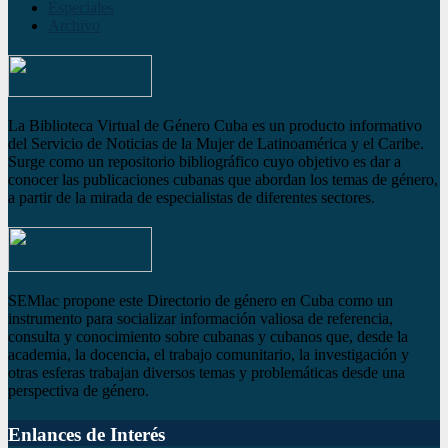
Especiales
Archivo
La Biblioteca Virtual de Género Cuba es un producto informativo
del Servicio de Noticias de la Mujer de Latinoamérica y el Caribe.
Surge como un repositorio bibliográfico cuyo objetivo es dar a
conocer las publicaciones cubanas que abordan los temas de género,
a partir de la mirada de especialistas de diferentes sectores.
SEMlac propone este Directorio de género en Cuba como un
instrumento para socializar información valiosa de referencia,
consulta y conocimiento sobre cubanas y cubanos que, desde la
academia, la docencia, el trabajo comunitario, la investigación y
otras esferas trabajan diversos temas y problemáticas desde una
perspectiva de género.
Enlances de Interés