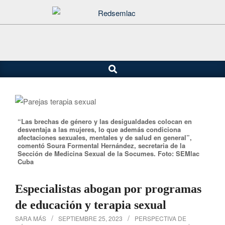
Saltar
al
contenido
Buscar
Menú
de
navegación
principal
“Las brechas de género y las desigualdades colocan en
desventaja a las mujeres, lo que además condiciona
afectaciones sexuales, mentales y de salud en general”,
comentó Soura Formental Hernández, secretaria de la
Sección de Medicina Sexual de la Socumes. Foto: SEMlac
Cuba
Especialistas abogan por programas
de educación y terapia sexual
SARA MÁS
SEPTIEMBRE 25, 2023
PERSPECTIVA DE