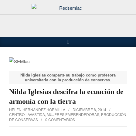
Saltar
al
contenido
Buscar
Menú
de
navegación
principal
Nilda Iglesias comparte su trabajo como profesora
universitaria con la producción de conservas.
Nilda Iglesias descifra la ecuación de
armonía con la tierra
HELEN HERNÁNDEZ HORMILLA
DICIEMBRE 8, 2014
CENTRO LAVASTIDA
,
MUJERES EMPRENDEDORAS
,
PRODUCCIÓN
DE CONSERVAS
0 COMENTARIOS