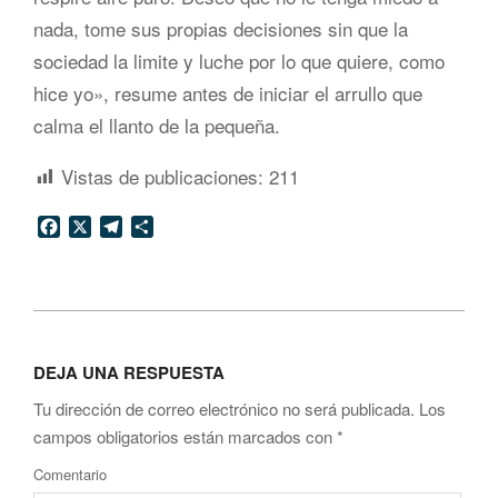
nada, tome sus propias decisiones sin que la
sociedad la limite y luche por lo que quiere, como
hice yo», resume antes de iniciar el arrullo que
calma el llanto de la pequeña.
Vistas de publicaciones:
211
Facebook
X
Telegram
Compartir
2014-
12-
DEJA UNA RESPUESTA
08
Tu dirección de correo electrónico no será publicada.
Los
campos obligatorios están marcados con
*
Comentario