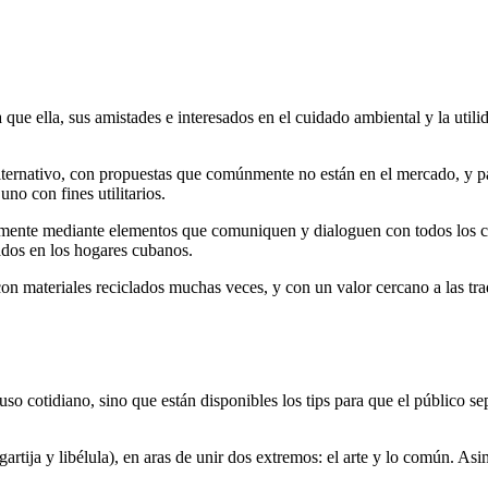
 que ella, sus amistades e interesados en el cuidado ambiental y la utili
lternativo, con propuestas que comúnmente no están en el mercado, y pa
no con fines utilitarios.
remente mediante elementos que comuniquen y dialoguen con todos los cli
dos en los hogares cubanos.
 con materiales reciclados muchas veces, y con un valor cercano a las tr
 uso cotidiano, sino que están disponibles los tips para que el público s
artija y libélula), en aras de unir dos extremos: el arte y lo común. Asi