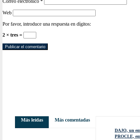
Correo electrónico
*
Web
Por favor, introduce una respuesta en dígitos:
2 × tres =
Más leídas
Más comentadas
DAJO, un emp
PROCLE, empr