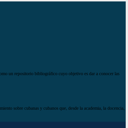
mo un repositorio bibliográfico cuyo objetivo es dar a conocer las
imiento sobre cubanas y cubanos que, desde la academia, la docencia,