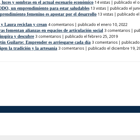
14 vistas
|
publicado el o
 luces y sombras en el actual escenario económico
13 vistas
|
publicado el jun
DO, un emprendimiento para estar saludables
13 vistas
|
publicado el
prendimiento femenino es apostar por el desarrollo
4 comentarios
|
publicado el enero 10, 2022
y Laura reciclan y crean
3 comentarios
|
pub
 fomentan alianzas en espacios de articulación social
3 comentarios
|
publicado el febrero 25, 2019
inspira y descubre
3 comentarios
|
publicado 
tín Guilarte: Emprender es arriesgarse cada día
3 comentarios
|
publicado el diciembre 19, 2
igen la tradición y la artesanía