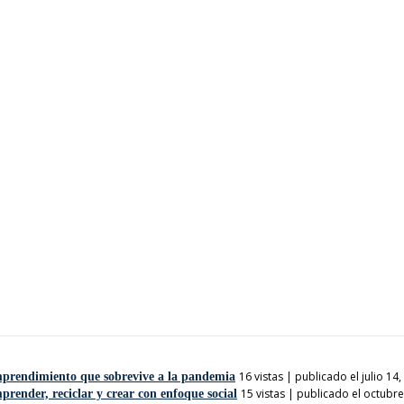
16 vistas
|
publicado el julio 14
rendimiento que sobrevive a la pandemia
15 vistas
|
publicado el octubre
ender, reciclar y crear con enfoque social