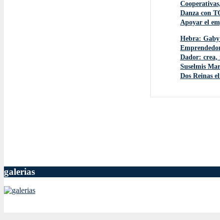
Cooperativas,
Danza con TO
Apoyar el em
Hebra: Gaby 
Emprendedoras
Dador: crea, 
Suselmis Mar
Dos Reinas el
galerias