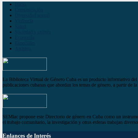
Inicio
Comunicación
Diversidad sexual
Violencia
Salud
Sociedad y cultura
Economía
Especiales
Archivo
La Biblioteca Virtual de Género Cuba es un producto informativo del S
publicaciones cubanas que abordan los temas de género, a partir de la 
SEMlac propone este Directorio de género en Cuba como un instrument
el trabajo comunitario, la investigación y otras esferas trabajan dive
Enlances de Interés