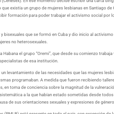
 (Cenesex). En ese momento decide escribir una carta dirig
o que existía un grupo de mujeres lesbianas en Santiago de
ibir formación para poder trabajar el activismo social por 
y bisexuales que se formó en Cuba y dio inicio al activismo 
ujeres no heterosexuales.
a Habana el grupo “Oremi”, que desde su comienzo trabaja 
ecialistas de esa institución.
r un levantamiento de las necesidades que las mujeres lesb
mismas programaban. A medida que fueron recibiendo taller
, en toma de conciencia sobre la magnitud de la vulneraci
ia sistemática a la que habían estado sometidas desde todos
a causa de sus orientaciones sexuales y expresiones de género
es (RMLB) está presente en todo el país, con excepción de la