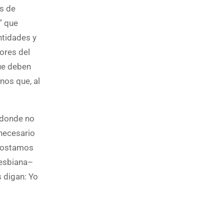
os de
” que
ntidades y
ores del
ue deben
os que, al
 donde no
 necesario
Apostamos
lesbiana–
 digan: Yo