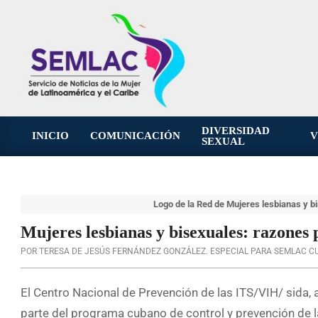
Saltar
al
contenido
DIVERSIDAD
INICIO
COMUNICACIÓN
V
SEXUAL
Menú
de
navegación
principal
Logo de la Red de Mujeres lesbianas y 
Mujeres lesbianas y bisexuales: razones
POR TERESA DE JESÚS FERNÁNDEZ GONZÁLEZ. ESPECIAL PARA SEMLAC C
El Centro Nacional de Prevención de las ITS/VIH/ sid
parte del programa cubano de control y prevención de l