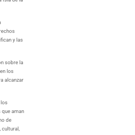
n
erechos
ican y las
ón sobre la
en los
ra alcanzar
 los
es que aman
ano de
cultural,