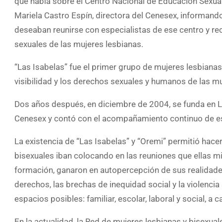
que habla sobre el Centro Nacional de Educación Sexual
Mariela Castro Espín, directora del Cenesex, informand
deseaban reunirse con especialistas de ese centro y rec
sexuales de las mujeres lesbianas.
“Las Isabelas” fue el primer grupo de mujeres lesbianas 
visibilidad y los derechos sexuales y humanos de las m
Dos años después, en diciembre de 2004, se funda en L
Cenesex y contó con el acompañamiento continuo de esp
La existencia de “Las Isabelas” y “Oremi” permitió hace
bisexuales iban colocando en las reuniones que ellas 
formación, ganaron en autopercepción de sus realidades
derechos, las brechas de inequidad social y la violenc
espacios posibles: familiar, escolar, laboral y social, 
En la actualidad, la Red de mujeres lesbianas y bisexual