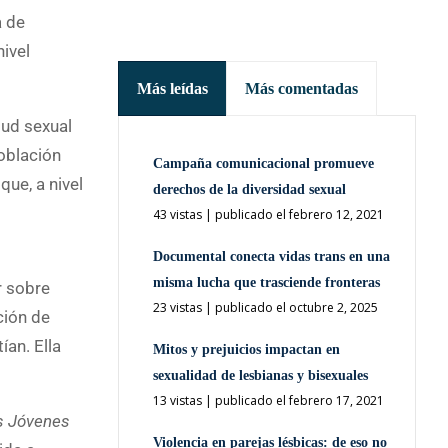
a de
ivel
Más leídas
Más comentadas
lud sexual
oblación
Campaña comunicacional promueve
que, a nivel
derechos de la diversidad sexual
43 vistas
|
publicado el febrero 12, 2021
Documental conecta vidas trans en una
misma lucha que trasciende fronteras
r sobre
23 vistas
|
publicado el octubre 2, 2025
ción de
ían. Ella
Mitos y prejuicios impactan en
sexualidad de lesbianas y bisexuales
13 vistas
|
publicado el febrero 17, 2021
 Jóvenes
Violencia en parejas lésbicas: de eso no