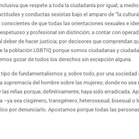
nclusiva que respete a toda la ciudadanía por igual; a medi
ctitudes y conductas sexistas bajo el amparo de “la cultura
y conscientes de que todas las orientaciones sexuales e ide
spetuoso y profesional sin distinción; a contar con operad
l deber de hacer justicia; por decisores que comprendan q
e la población LGBTIQ porque somos ciudadanas y ciudadan
emos gozar de todos los derechos sin excepción alguna.
 tipo de fundamentalismos y, sobre todo, por una sociedad
 la supremacía del hombre sobre las mujeres; donde no sea
 y las niñas porque, definitivamente, haya sido erradicada. 
a –ya sea cisgénero, transgénero, heterosexual, bisexual o 
blico por denunciarlo. Apostamos porque todas las personas