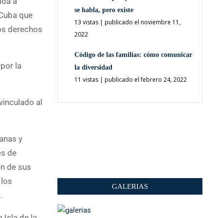
ida a
se habla, pero existe
 Cuba que
13 vistas
|
publicado el noviembre 11,
los derechos
2022
Código de las familias: cómo comunicar
por la
la diversidad
11 vistas
|
publicado el febrero 24, 2022
vinculado al
ianas y
es de
ón de sus
 los
GALERIAS
.
 Isla de la