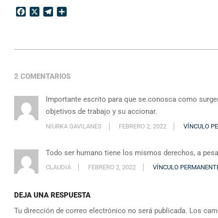
Facebook
X
Telegram
Compartir
2021-
12-
2 COMENTARIOS
18
Importante escrito para que se.conosca como surgen
objetivos de trabajo y su accionar.
NIURKA GAVILANES
FEBRERO 2, 2022
VÍNCULO P
Todo ser humano tiene los mismos derechos, a pesar
CLAUDIA
FEBRERO 2, 2022
VÍNCULO PERMANENT
DEJA UNA RESPUESTA
Tu dirección de correo electrónico no será publicada.
Los camp