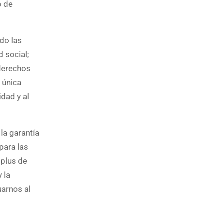
o de
do las
d social;
 derechos
 única
idad y al
la garantía
para las
 plus de
 la
uarnos al