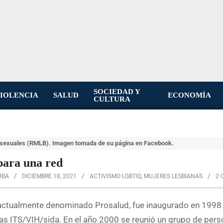
SOCIEDAD Y
IOLENCIA
SALUD
ECONOMÍA
CULTURA
bisexuales (RMLB). Imagen tomada de su página en Facebook.
 para una red
UBA
DICIEMBRE 18, 2021
ACTIVISMO LGBTIQ
,
MUJERES LESBIANAS
2 
a, actualmente denominado Prosalud, fue inaugurado en 199
as ITS/VIH/sida. En el año 2000 se reunió un grupo de per