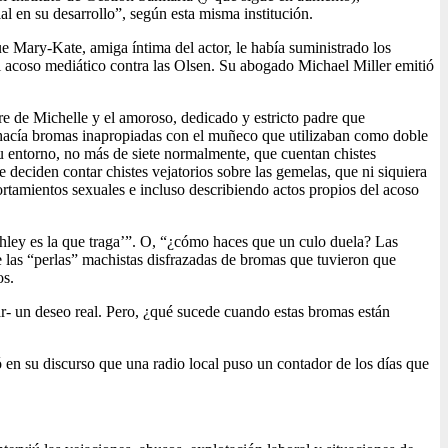
 en su desarrollo”, según esta misma institución.
e Mary-Kate, amiga íntima del actor, le había suministrado los
el acoso mediático contra las Olsen. Su abogado Michael Miller emitió
re de Michelle y el amoroso, dedicado y estricto padre que
, hacía bromas inapropiadas con el muñeco que utilizaban como doble
u entorno, no más de siete normalmente, que cuentan chistes
 deciden contar chistes vejatorios sobre las gemelas, que ni siquiera
rtamientos sexuales e incluso describiendo actos propios del acoso
shley es la que traga’”. O, “¿cómo haces que un culo duela? Las
 las “perlas” machistas disfrazadas de bromas que tuvieron que
os.
ar- un deseo real. Pero, ¿qué sucede cuando estas bromas están
en su discurso que una radio local puso un contador de los días que