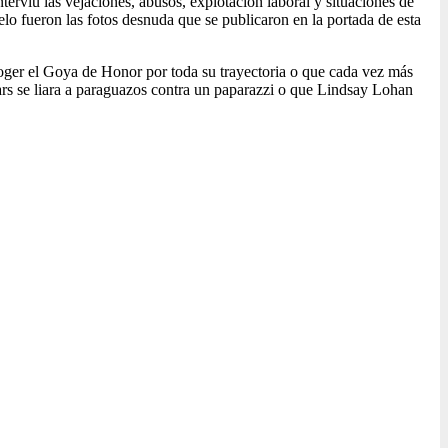
terviú las vejaciones, abusos, explotación laboral y situaciones de
o fueron las fotos desnuda que se publicaron en la portada de esta
coger el Goya de Honor por toda su trayectoria o que cada vez más
ears se liara a paraguazos contra un paparazzi o que Lindsay Lohan