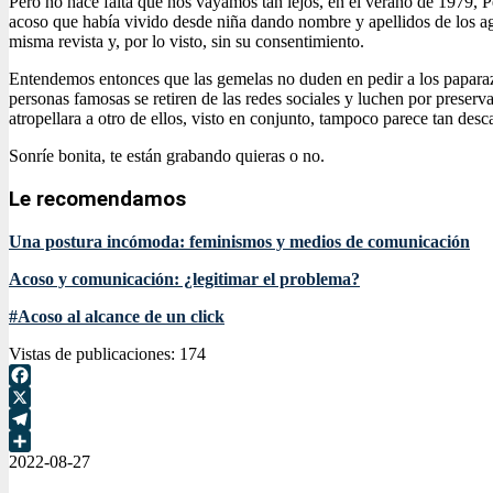
Pero no hace falta que nos vayamos tan lejos, en el verano de 1979, Pe
acoso que había vivido desde niña dando nombre y apellidos de los ag
misma revista y, por lo visto, sin su consentimiento.
Entendemos entonces que las gemelas no duden en pedir a los paparazz
personas famosas se retiren de las redes sociales y luchen por preserv
atropellara a otro de ellos, visto en conjunto, tampoco parece tan desc
Sonríe bonita, te están grabando quieras o no.
Le recomendamos
Una postura incómoda: feminismos y medios de comunicación
Acoso y comunicación: ¿legitimar el problema?
#Acoso al alcance de un click
Vistas de publicaciones:
174
Facebook
X
Telegram
2022-08-27
Compartir