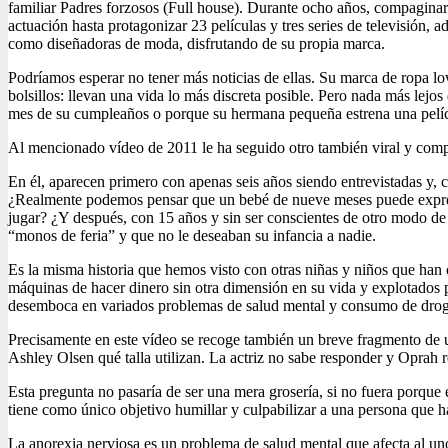
familiar Padres forzosos (Full house). Durante ocho años, compaginaro
actuación hasta protagonizar 23 películas y tres series de televisión
como diseñadoras de moda, disfrutando de su propia marca.
Podríamos esperar no tener más noticias de ellas. Su marca de ropa 
bolsillos: llevan una vida lo más discreta posible. Pero nada más lejos
mes de su cumpleaños o porque su hermana pequeña estrena una pelícu
Al mencionado vídeo de 2011 le ha seguido otro también viral y compa
En él, aparecen primero con apenas seis años siendo entrevistadas y, 
¿Realmente podemos pensar que un bebé de nueve meses puede expresar
jugar? ¿Y después, con 15 años y sin ser conscientes de otro modo d
“monos de feria” y que no le deseaban su infancia a nadie.
Es la misma historia que hemos visto con otras niñas y niños que ha
máquinas de hacer dinero sin otra dimensión en su vida y explotados p
desemboca en variados problemas de salud mental y consumo de drog
Precisamente en este vídeo se recoge también un breve fragmento de u
Ashley Olsen qué talla utilizan. La actriz no sabe responder y Oprah re
Esta pregunta no pasaría de ser una mera grosería, si no fuera porque
tiene como único objetivo humillar y culpabilizar a una persona que h
La anorexia nerviosa es un problema de salud mental que afecta al uno 