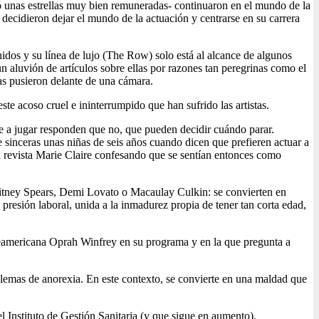
do unas estrellas muy bien remuneradas- continuaron en el mundo de la
decidieron dejar el mundo de la actuación y centrarse en su carrera
dos y su línea de lujo (The Row) solo está al alcance de algunos
un aluvión de artículos sobre ellas por razones tan peregrinas como el
as pusieron delante de una cámara.
 acoso cruel e ininterrumpido que han sufrido las artistas.
se a jugar responden que no, que pueden decidir cuándo parar.
inceras unas niñas de seis años cuando dicen que prefieren actuar a
 revista Marie Claire confesando que se sentían entonces como
Britney Spears, Demi Lovato o Macaulay Culkin: se convierten en
presión laboral, unida a la inmadurez propia de tener tan corta edad,
rteamericana Oprah Winfrey en su programa y en la que pregunta a
blemas de anorexia. En este contexto, se convierte en una maldad que
l Instituto de Gestión Sanitaria (y que sigue en aumento),