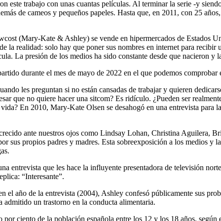
n este trabajo con unas cuantas películas. Al terminar la serie -y sien
, además de cameos y pequeños papeles. Hasta que, en 2011, con 25 años, 
lowcost (Mary-Kate & Ashley) se vende en hipermercados de Estados Uni
 de la realidad: solo hay que poner sus nombres en internet para recibir 
la. La presión de los medios ha sido constante desde que nacieron y l
rtido durante el mes de mayo de 2022 en el que podemos comprobar este
cuando les preguntan si no están cansadas de trabajar y quieren dedicar
 que no quiere hacer una sitcom? Es ridículo. ¿Pueden ser realmente s
e vida? En 2010, Mary-Kate Olsen se desahogó en una entrevista para la
n crecido ante nuestros ojos como Lindsay Lohan, Christina Aguilera, 
or sus propios padres y madres. Esta sobreexposición a los medios y la 
as.
na entrevista que les hace la influyente presentadora de televisión no
plica: “Interesante”.
 en el año de la entrevista (2004), Ashley confesó públicamente sus pro
a admitido un trastorno en la conducta alimentaria.
por ciento de la población española entre los 12 y los 18 años, según e