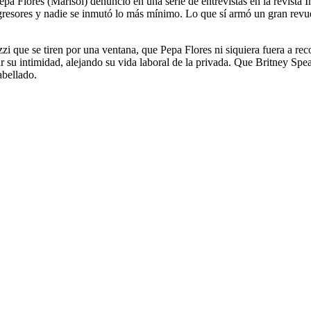
pa Flores (Marisol) denunció en una serie de entrevistas en la revista In
resores y nadie se inmutó lo más mínimo. Lo que sí armó un gran revuel
i que se tiren por una ventana, que Pepa Flores ni siquiera fuera a re
ar su intimidad, alejando su vida laboral de la privada. Que Britney Sp
abellado.