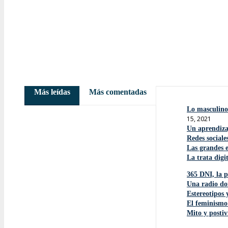
Más leídas
Más comentadas
Lo masculino 
15, 2021
Un aprendiza
Redes sociale
Las grandes 
La trata digi
365 DNI, la p
Una radio do
Estereotipos 
El feminismo
Mito y postiv