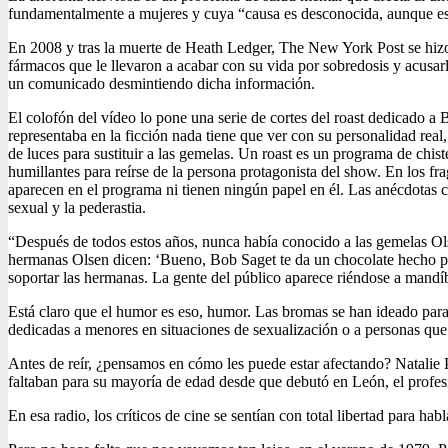
fundamentalmente a mujeres y cuya “causa es desconocida, aunque es p
En 2008 y tras la muerte de Heath Ledger, The New York Post se hizo e
fármacos que le llevaron a acabar con su vida por sobredosis y acusar
un comunicado desmintiendo dicha información.
El colofón del vídeo lo pone una serie de cortes del roast dedicado a
representaba en la ficción nada tiene que ver con su personalidad re
de luces para sustituir a las gemelas. Un roast es un programa de ch
humillantes para reírse de la persona protagonista del show. En los fr
aparecen en el programa ni tienen ningún papel en él. Las anécdotas 
sexual y la pederastia.
“Después de todos estos años, nunca había conocido a las gemelas Olse
hermanas Olsen dicen: ‘Bueno, Bob Saget te da un chocolate hecho por
soportar las hermanas. La gente del público aparece riéndose a mand
Está claro que el humor es eso, humor. Las bromas se han ideado para
dedicadas a menores en situaciones de sexualización o a personas q
Antes de reír, ¿pensamos en cómo les puede estar afectando? Natalie 
faltaban para su mayoría de edad desde que debutó en León, el profesi
En esa radio, los críticos de cine se sentían con total libertad para ha