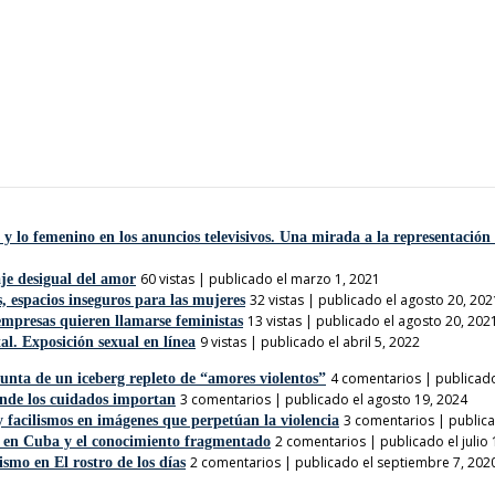
y lo femenino en los anuncios televisivos. Una mirada a la representación
60 vistas
|
publicado el marzo 1, 2021
je desigual del amor
32 vistas
|
publicado el agosto 20, 202
s, espacios inseguros para las mujeres
13 vistas
|
publicado el agosto 20, 202
empresas quieren llamarse feministas
9 vistas
|
publicado el abril 5, 2022
tal. Exposición sexual en línea
4 comentarios
|
publicado
unta de un iceberg repleto de “amores violentos”
3 comentarios
|
publicado el agosto 19, 2024
nde los cuidados importan
3 comentarios
|
publica
y facilismos en imágenes que perpetúan la violencia
2 comentarios
|
publicado el julio
 en Cuba y el conocimiento fragmentado
2 comentarios
|
publicado el septiembre 7, 202
ismo en El rostro de los días