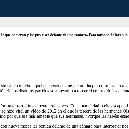
sde que nacieron y las pusieron delante de una cámara. Foto tomada de larepubl
esto saben mucho aquellas personas que, de un día para otro, saltan a l
 de los distintos partidos se apresuran a tomar el control de las cuentas
afortunados o, directamente, ofensivos. En la actualidad nadie escapa al
o, se hizo viral un vídeo de 2012 en el que la tercera de las hermanas 
uirió por qué era más amable que sus hermanas. “Porque las habéis estad
a con nueve meses las ponían delante de una cámara para interpretar por 