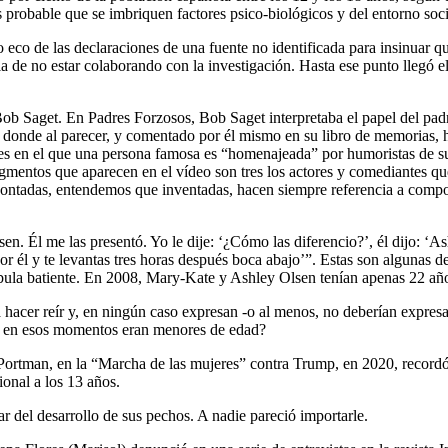
robable que se imbriquen factores psico-biológicos y del entorno social
co de las declaraciones de una fuente no identificada para insinuar qu
la de no estar colaborando con la investigación. Hasta ese punto llegó 
 Bob Saget. En Padres Forzosos, Bob Saget interpretaba el papel del pad
al, donde al parecer, y comentado por él mismo en su libro de memorias
istes en el que una persona famosa es “homenajeada” por humoristas de s
agmentos que aparecen en el vídeo son tres los actores y comediantes que
contadas, entendemos que inventadas, hacen siempre referencia a compo
n. Él me las presentó. Yo le dije: ‘¿Cómo las diferencio?’, él dijo: ‘A
 él y te levantas tres horas después boca abajo’”. Estas son algunas de
íbula batiente. En 2008, Mary-Kate y Ashley Olsen tenían apenas 22 añ
 hacer reír y, en ningún caso expresan -o al menos, no deberían expres
ue en esos momentos eran menores de edad?
Portman, en la “Marcha de las mujeres” contra Trump, en 2020, recordó 
onal a los 13 años.
blar del desarrollo de sus pechos. A nadie pareció importarle.