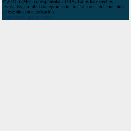
© 2021 SEMlac-corresponsalía CUBA. Todos los derechos
reservados, prohibida la reproducción total o parcial del contenido
de este sitio sin autorización.
Contactos
/
Quiénes somos