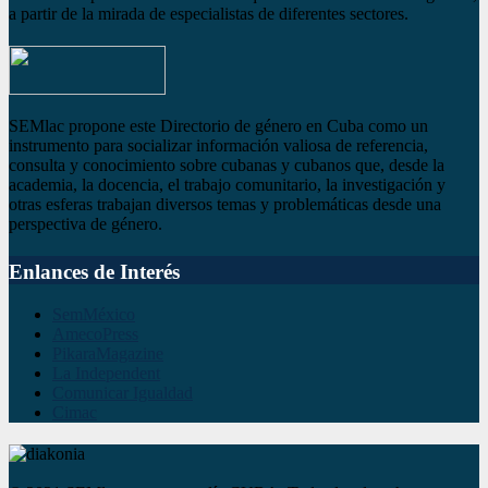
a partir de la mirada de especialistas de diferentes sectores.
SEMlac propone este Directorio de género en Cuba como un
instrumento para socializar información valiosa de referencia,
consulta y conocimiento sobre cubanas y cubanos que, desde la
academia, la docencia, el trabajo comunitario, la investigación y
otras esferas trabajan diversos temas y problemáticas desde una
perspectiva de género.
Enlances de Interés
SemMéxico
AmecoPress
PikaraMagazine
La Independent
Comunicar Igualdad
Cimac