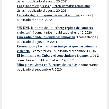
vistas
|
publicado el agosto 20, 2021
13
Las grandes empresas quieren llamarse feministas
vistas
|
publicado el agosto 20, 2021
9 vistas
|
La trata digital. Exposición sexual en línea
publicado el abril 5, 2022
365 DNI, la punta de un iceberg repleto de “amores
4 comentarios
|
publicado el julio 15, 2020
violentos”
3 comentarios
|
Una radio donde los cuidados importan
publicado el agosto 19, 2024
Estereotipos y facilismos en imágenes que perpetúan la
3 comentarios
|
publicado el diciembre 13, 2023
violencia
2
El feminismo en Cuba y el conocimiento fragmentado
comentarios
|
publicado el julio 19, 2012
2 comentarios
|
Mito y postivismo en El rostro de los días
publicado el septiembre 7, 2020