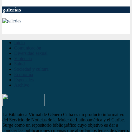
galerias
Inicio
Comunicación
Diversidad sexual
Violencia
Salud
Sociedad y cultura
Economía
Especiales
Archivo
La Biblioteca Virtual de Género Cuba es un producto informativo
del Servicio de Noticias de la Mujer de Latinoamérica y el Caribe.
Surge como un repositorio bibliográfico cuyo objetivo es dar a
conocer las publicaciones cubanas que abordan los temas de género,