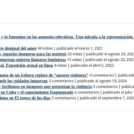
y lo femenino en los anuncios televisivos. Una mirada a la representación
60 vistas
|
publicado el marzo 1, 2021
je desigual del amor
32 vistas
|
publicado el agosto 20, 202
s, espacios inseguros para las mujeres
13 vistas
|
publicado el agosto 20, 202
empresas quieren llamarse feministas
9 vistas
|
publicado el abril 5, 2022
tal. Exposición sexual en línea
4 comentarios
|
publicado
unta de un iceberg repleto de “amores violentos”
3 comentarios
|
publicado el agosto 19, 2024
nde los cuidados importan
3 comentarios
|
publica
y facilismos en imágenes que perpetúan la violencia
2 comentarios
|
publicado el julio
 en Cuba y el conocimiento fragmentado
2 comentarios
|
publicado el septiembre 7, 202
ismo en El rostro de los días