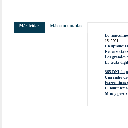
Más leídas
Más comentadas
Lo masculino 
15, 2021
Un aprendiza
Redes sociale
Las grandes 
La trata digi
365 DNI, la p
Una radio do
Estereotipos 
El feminismo
Mito y postiv