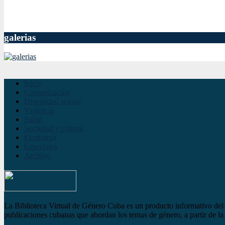
galerias
Inicio
Comunicación
Diversidad sexual
Violencia
Salud
Sociedad y cultura
Economía
Especiales
Archivo
La Biblioteca Virtual de Género Cuba es un producto informativo del S
publicaciones cubanas que abordan los temas de género, a partir de la 