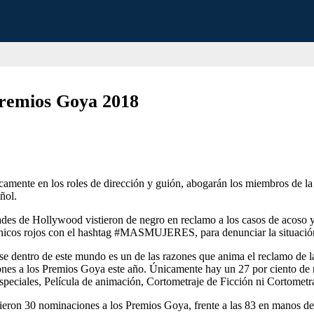
 Premios Goya 2018
icamente en los roles de dirección y guión, abogarán los miembros de 
ñol.
ades de Hollywood vistieron de negro en reclamo a los casos de acoso y
anicos rojos con el hashtag #MASMUJERES, para denunciar la situación 
larse dentro de este mundo es un de las razones que anima el reclamo de 
iones a los Premios Goya este año. Únicamente hay un 27 por ciento de
especiales, Película de animación, Cortometraje de Ficción ni Cortomet
ieron 30 nominaciones a los Premios Goya, frente a las 83 en manos de