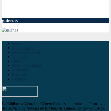
galerias
Inicio
Comunicación
Diversidad sexual
Violencia
Salud
Sociedad y cultura
Economía
Especiales
Archivo
La Biblioteca Virtual de Género Cuba es un producto informativo
del Servicio de Noticias de la Mujer de Latinoamérica y el Caribe.