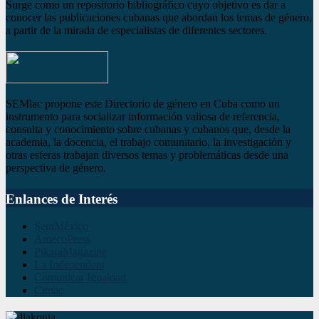
Surge como un repositorio bibliográfico cuyo objetivo es dar a
conocer las publicaciones cubanas que abordan los temas de género,
a partir de la mirada de especialistas de diferentes sectores.
SEMlac propone este Directorio de género en Cuba como un
instrumento para socializar información valiosa de referencia,
consulta y conocimiento sobre cubanas y cubanos que, desde la
academia, la docencia, el trabajo comunitario, la investigación y
otras esferas trabajan diversos temas y problemáticas desde una
perspectiva de género.
Enlances de Interés
SemMéxico
AmecoPress
PikaraMagazine
La Independent
Comunicar Igualdad
Cimac